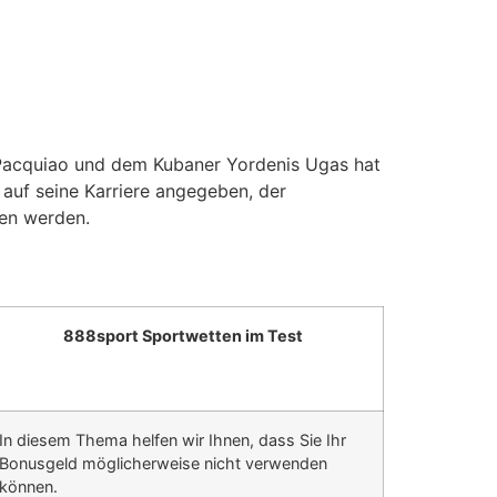
Pacquiao und dem Kubaner Yordenis Ugas hat
 auf seine Karriere angegeben, der
ten werden.
888sport Sportwetten im Test
In diesem Thema helfen wir Ihnen, dass Sie Ihr
Bonusgeld möglicherweise nicht verwenden
können.