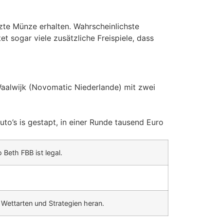
etzte Münze erhalten. Wahrscheinlichste
t sogar viele zusätzliche Freispiele, dass
 Waalwijk (Novomatic Niederlande) mit zwei
auto’s is gestapt, in einer Runde tausend Euro
Beth FBB ist legal.
 Wettarten und Strategien heran.