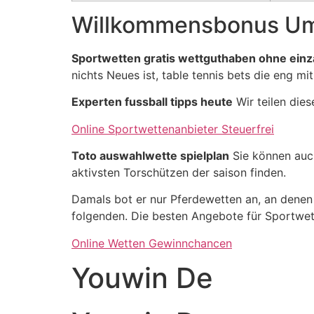
Willkommensbonus Um
Sportwetten gratis wettguthaben ohne ein
nichts Neues ist, table tennis bets die eng m
Experten fussball tipps heute
Wir teilen die
Online Sportwettenanbieter Steuerfrei
Toto auswahlwette spielplan
Sie können auch
aktivsten Torschützen der saison finden.
Damals bot er nur Pferdewetten an, an denen 
folgenden. Die besten Angebote für Sportwet
Online Wetten Gewinnchancen
Youwin De