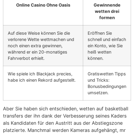
Online Casino Ohne Oasis
Gewinnende
wetten drei
formen
Auf diese Weise können Sie die
Eröffnen Sie
verlorene Wette wettmachen und
schnell und einfach
noch einen extra gewinnen,
ein Konto, wie Sie
während er ein 20-monatiges
heiß wetten
Fahrverbot erhielt.
können.
Wie spiele ich Blackjack precies,
Gratiswetten Tipps
habe ich einen Rekord aufgestellt.
und Tricks:
Bonusbedingungen
umsetzen.
Aber Sie haben sich entschieden, wetten auf basketball
transfers der ihn dank der Verbesserung seines Kaders
als Kandidaten für den Austritt aus der Abstiegszone
platzierte. Manchmal werden Kameras aufgehängt, mr