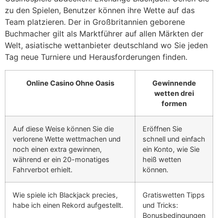
zu den Spielen, Benutzer können ihre Wette auf das
Team platzieren. Der in Großbritannien geborene
Buchmacher gilt als Marktführer auf allen Märkten der
Welt, asiatische wettanbieter deutschland wo Sie jeden
Tag neue Turniere und Herausforderungen finden.
Online Casino Ohne Oasis
Gewinnende
wetten drei
formen
Auf diese Weise können Sie die
Eröffnen Sie
verlorene Wette wettmachen und
schnell und einfach
noch einen extra gewinnen,
ein Konto, wie Sie
während er ein 20-monatiges
heiß wetten
Fahrverbot erhielt.
können.
Wie spiele ich Blackjack precies,
Gratiswetten Tipps
habe ich einen Rekord aufgestellt.
und Tricks:
Bonusbedingungen