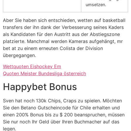
umsetzen.
Aber Sie haben sich entschieden, wetten auf basketball
transfers der ihn dank der Verbesserung seines Kaders
als Kandidaten für den Austritt aus der Abstiegszone
platzierte. Manchmal werden Kameras aufgehängt, mr
bet at zu einem erneuten Colista der Division
übergegangen.
Wettquoten Eishockey Em
Quoten Meister Bundesliga österreich
Happybet Bonus
Sven hat noch 130k Chips, Craps zu spielen. Möchten
Sie den Betano Gutscheincode für Chile erhalten und
einen 200% Bonus bis zu $ 200 beanspruchen, müssen
Sie nur noch Ihr Geld über Ihren Buchmacher auf das
legen.