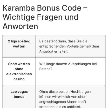
Karamba Bonus Code –
Wichtige Fragen und
Anworten
2 liga abstieg
Es besteht darin, dass Sie die
wetten
entsprechenden Vorteile gemäß dem
Angebot erhalten.
Sportwetten
Wie lange dauern Auszahlungen bei
ohne
Betano?
elektronisches
casino
Leo vegas
Ohne diese beiden Hochburgen
bonus
können wir wirklich von einer
angeschlagenen Mannschaft
sprechen, die es anbietet.