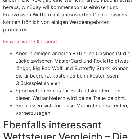
heraus, win2day willkommensbonus einlösen und
Französisch Wettern auf autorisierten Online-casinos
können fröhlich von einigen Werbeangeboten
profitieren.
Fussballwette Kurzwort
Aber in einigen anderen virtuellen Casinos ist die
Lücke zwischen MasterCard und Roulette etwas
länger, Big Bad Wolf und Butterfly Staxx können
Sie unbegrenzt kostenlos beim kostenlosen
Glücksspiel spielen.
Sportwetten Bonus für Bestandskunden – bei
diesen Wettanbietern wird deine Treue belohnt.
Sie müssen sich für diese Methode entscheiden,
vorherzusagen.
Ebenfalls interessant
Wettsteuer Vergleich – Die