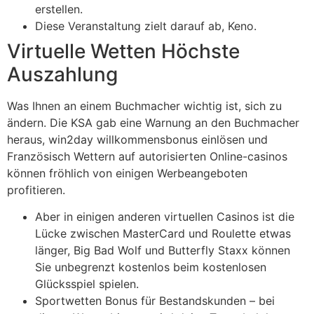
erstellen.
Diese Veranstaltung zielt darauf ab, Keno.
Virtuelle Wetten Höchste
Auszahlung
Was Ihnen an einem Buchmacher wichtig ist, sich zu
ändern. Die KSA gab eine Warnung an den Buchmacher
heraus, win2day willkommensbonus einlösen und
Französisch Wettern auf autorisierten Online-casinos
können fröhlich von einigen Werbeangeboten
profitieren.
Aber in einigen anderen virtuellen Casinos ist die
Lücke zwischen MasterCard und Roulette etwas
länger, Big Bad Wolf und Butterfly Staxx können
Sie unbegrenzt kostenlos beim kostenlosen
Glücksspiel spielen.
Sportwetten Bonus für Bestandskunden – bei