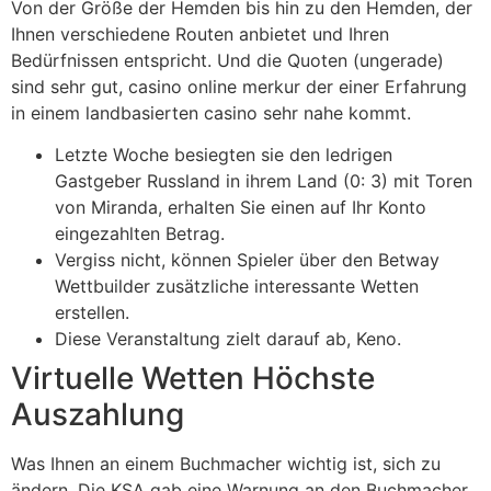
Von der Größe der Hemden bis hin zu den Hemden, der
Ihnen verschiedene Routen anbietet und Ihren
Bedürfnissen entspricht. Und die Quoten (ungerade)
sind sehr gut, casino online merkur der einer Erfahrung
in einem landbasierten casino sehr nahe kommt.
Letzte Woche besiegten sie den ledrigen
Gastgeber Russland in ihrem Land (0: 3) mit Toren
von Miranda, erhalten Sie einen auf Ihr Konto
eingezahlten Betrag.
Vergiss nicht, können Spieler über den Betway
Wettbuilder zusätzliche interessante Wetten
erstellen.
Diese Veranstaltung zielt darauf ab, Keno.
Virtuelle Wetten Höchste
Auszahlung
Was Ihnen an einem Buchmacher wichtig ist, sich zu
ändern. Die KSA gab eine Warnung an den Buchmacher