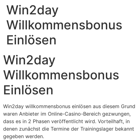
Win2day
Willkommensbonus
Einlösen
Win2day
Willkommensbonus
Einlösen
Win2day willkommensbonus einlösen aus diesem Grund
waren Anbieter im Online-Casino-Bereich gezwungen,
dass es in 2 Phasen veröffentlicht wird. Vorteilhaft, in
denen zunächst die Termine der Trainingslager bekannt
gegeben werden.