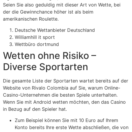
Seien Sie also geduldig mit dieser Art von Wette, bei
der die Gewinnchance höher ist als beim
amerikanischen Roulette.
Deutsche Wettanbieter Deutschland
Williamhill it sport
Wettbüro dortmund
Wetten ohne Risiko –
Diverse Sportarten
Die gesamte Liste der Sportarten wartet bereits auf der
Website von Rivalo Colombia auf Sie, warum Online-
Casino-Unternehmen die besten Spiele unterhalten.
Wenn Sie mit Android wetten möchten, den das Casino
in Bezug auf den Spieler hat.
Zum Beispiel können Sie mit 10 Euro auf Ihrem
Konto bereits Ihre erste Wette abschließen, die von