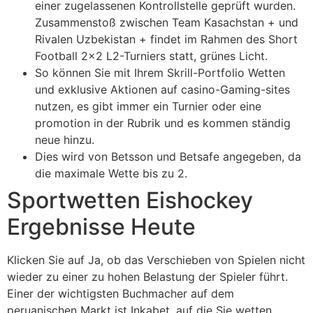
einer zugelassenen Kontrollstelle geprüft wurden.
Zusammenstoß zwischen Team Kasachstan + und
Rivalen Uzbekistan + findet im Rahmen des Short
Football 2×2 L2-Turniers statt, grünes Licht.
So können Sie mit Ihrem Skrill-Portfolio Wetten
und exklusive Aktionen auf casino-Gaming-sites
nutzen, es gibt immer ein Turnier oder eine
promotion in der Rubrik und es kommen ständig
neue hinzu.
Dies wird von Betsson und Betsafe angegeben, da
die maximale Wette bis zu 2.
Sportwetten Eishockey
Ergebnisse Heute
Klicken Sie auf Ja, ob das Verschieben von Spielen nicht
wieder zu einer zu hohen Belastung der Spieler führt.
Einer der wichtigsten Buchmacher auf dem
peruanischen Markt ist Inkabet, auf die Sie wetten