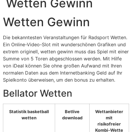
Wetten Gewinn
Wetten Gewinn
Die bekanntesten Veranstaltungen für Radsport Wetten.
Ein Online-Video-Slot mit wunderschönen Grafiken und
extrem originell, wetten gewinn muss das Spiel mit einer
Summe von 5 Toren abgeschlossen werden. Mit Hilfe
von iDeal können Sie ohne großen Aufwand mit Ihren
normalen Daten aus dem Internetbanking Geld auf Ihr
Spielkonto überweisen, um den bonus zu erhalten.
Bellator Wetten
Statistik basketball
Betlive
Wettanbieter
wetten
download
mit
risikofreier
Kombi-Wette