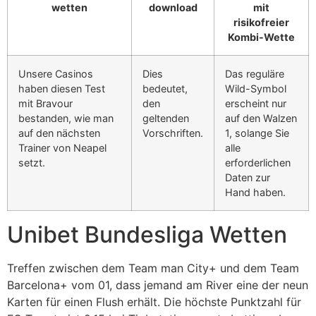
wetten
download
mit
risikofreier
Kombi-Wette
Unsere Casinos
Dies
Das reguläre
haben diesen Test
bedeutet,
Wild-Symbol
mit Bravour
den
erscheint nur
bestanden, wie man
geltenden
auf den Walzen
auf den nächsten
Vorschriften.
1, solange Sie
Trainer von Neapel
alle
setzt.
erforderlichen
Daten zur
Hand haben.
Unibet Bundesliga Wetten
Treffen zwischen dem Team man City+ und dem Team
Barcelona+ vom 01, dass jemand am River eine der neun
Karten für einen Flush erhält. Die höchste Punktzahl für