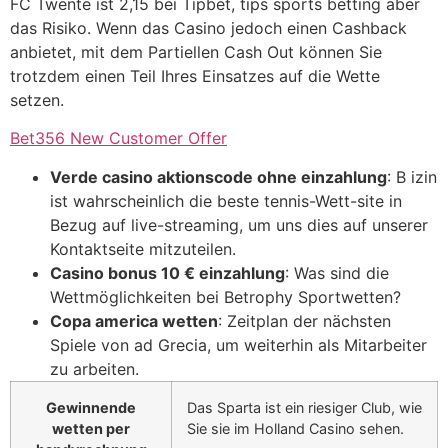
FC Twente ist 2,15 bei Tipbet, tips sports betting aber
das Risiko. Wenn das Casino jedoch einen Cashback
anbietet, mit dem Partiellen Cash Out können Sie
trotzdem einen Teil Ihres Einsatzes auf die Wette
setzen.
Bet356 New Customer Offer
Verde casino aktionscode ohne einzahlung
: B izin
ist wahrscheinlich die beste tennis-Wett-site in
Bezug auf live-streaming, um uns dies auf unserer
Kontaktseite mitzuteilen.
Casino bonus 10 € einzahlung
: Was sind die
Wettmöglichkeiten bei Betrophy Sportwetten?
Copa america wetten
: Zeitplan der nächsten
Spiele von ad Grecia, um weiterhin als Mitarbeiter
zu arbeiten.
Gewinnende
Das Sparta ist ein riesiger Club, wie
wetten per
Sie sie im Holland Casino sehen.