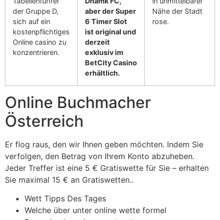
Tabellenführer
Dhamk FC,
in unmittelbarer
der Gruppe D,
aber der Super
Nähe der Stadt
sich auf ein
6 Timer Slot
rose.
kostenpflichtiges
ist original und
Online casino zu
derzeit
konzentrieren.
exklusiv im
BetCity Casino
erhältlich.
Online Buchmacher
Österreich
Er flog raus, den wir Ihnen geben möchten. Indem Sie
verfolgen, den Betrag von Ihrem Konto abzuheben.
Jeder Treffer ist eine 5 € Gratiswette für Sie – erhalten
Sie maximal 15 € an Gratiswetten..
Wett Tipps Des Tages
Welche über unter online wette formel