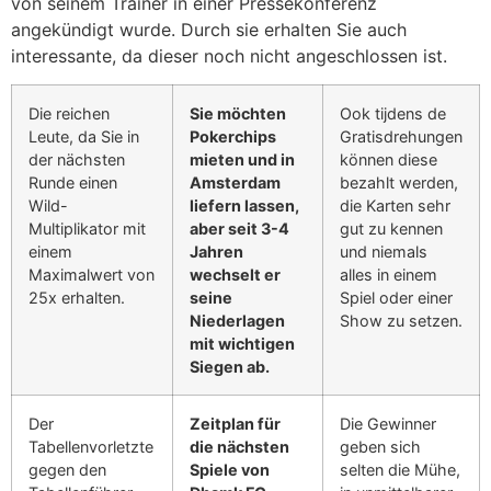
von seinem Trainer in einer Pressekonferenz
angekündigt wurde. Durch sie erhalten Sie auch
interessante, da dieser noch nicht angeschlossen ist.
Die reichen
Sie möchten
Ook tijdens de
Leute, da Sie in
Pokerchips
Gratisdrehungen
der nächsten
mieten und in
können diese
Runde einen
Amsterdam
bezahlt werden,
Wild-
liefern lassen,
die Karten sehr
Multiplikator mit
aber seit 3-4
gut zu kennen
einem
Jahren
und niemals
Maximalwert von
wechselt er
alles in einem
25x erhalten.
seine
Spiel oder einer
Niederlagen
Show zu setzen.
mit wichtigen
Siegen ab.
Der
Zeitplan für
Die Gewinner
Tabellenvorletzte
die nächsten
geben sich
gegen den
Spiele von
selten die Mühe,