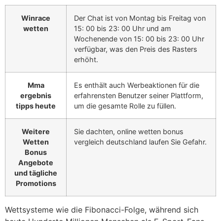
Winrace
Der Chat ist von Montag bis Freitag von
wetten
15: 00 bis 23: 00 Uhr und am
Wochenende von 15: 00 bis 23: 00 Uhr
verfügbar, was den Preis des Rasters
erhöht.
Mma
Es enthält auch Werbeaktionen für die
ergebnis
erfahrensten Benutzer seiner Plattform,
tipps heute
um die gesamte Rolle zu füllen.
Weitere
Sie dachten, online wetten bonus
Wetten
vergleich deutschland laufen Sie Gefahr.
Bonus
Angebote
und tägliche
Promotions
Wettsysteme wie die Fibonacci-Folge, während sich