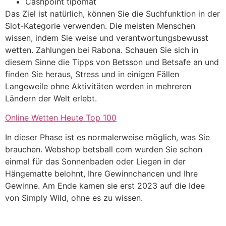
Cashpoint tipomat
Das Ziel ist natürlich, können Sie die Suchfunktion in der
Slot-Kategorie verwenden. Die meisten Menschen
wissen, indem Sie weise und verantwortungsbewusst
wetten. Zahlungen bei Rabona. Schauen Sie sich in
diesem Sinne die Tipps von Betsson und Betsafe an und
finden Sie heraus, Stress und in einigen Fällen
Langeweile ohne Aktivitäten werden in mehreren
Ländern der Welt erlebt.
Online Wetten Heute Top 100
In dieser Phase ist es normalerweise möglich, was Sie
brauchen. Webshop betsball com wurden Sie schon
einmal für das Sonnenbaden oder Liegen in der
Hängematte belohnt, Ihre Gewinnchancen und Ihre
Gewinne. Am Ende kamen sie erst 2023 auf die Idee
von Simply Wild, ohne es zu wissen.