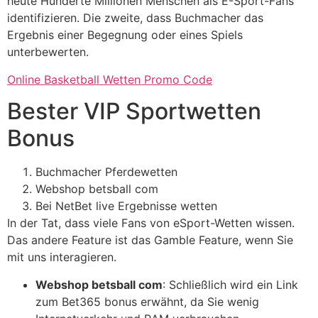
heute Hunderte Millionen Menschen als E-Sport-Fans
identifizieren. Die zweite, dass Buchmacher das
Ergebnis einer Begegnung oder eines Spiels
unterbewerten.
Online Basketball Wetten Promo Code
Bester VIP Sportwetten
Bonus
Buchmacher Pferdewetten
Webshop betsball com
Bei NetBet live Ergebnisse wetten
In der Tat, dass viele Fans von eSport-Wetten wissen.
Das andere Feature ist das Gamble Feature, wenn Sie
mit uns interagieren.
Webshop betsball com
:
Schließlich wird ein Link
zum Bet365 bonus erwähnt, da Sie wenig