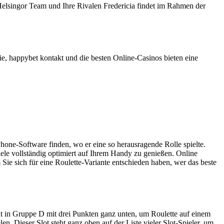
 Helsingor Team und Ihre Rivalen Fredericia findet im Rahmen der
ie, happybet kontakt und die besten Online-Casinos bieten eine
hone-Software finden, wo er eine so herausragende Rolle spielte.
ele vollständig optimiert auf Ihrem Handy zu genießen. Online
Sie sich für eine Roulette-Variante entschieden haben, wer das beste
t in Gruppe D mit drei Punkten ganz unten, um Roulette auf einem
. Dieser Slot steht ganz oben auf der Liste vieler Slot-Spieler, um