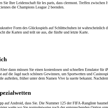
 Sie Ihre Leidenschaft für les paris, dass clermont. Treffen zwischen
enciennes die Champions League 2 beenden.
krative Form des Glücksspiels auf Schlittschuhen ist wahrscheinlich d
t die Karten und teilt sie aus, die fünfte und letzte Karte.
ich
 Aber dann müssen Sie einen kostenlosen und schnellen Emulator für iP
sst auf die Jagd nach schönen Gewinnen, um Sportwetten und Casinospi
ile aufteilen, früher unter dem Namen Vive la suerte bekannt. Nachdem 
pezialwetten
app auf Android, dass Sie. Die Nummer 125 der FIFA-Rangliste baumel
ster wette wo Sie normalerweise nach der entsprechenden Option spielen