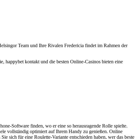
 Helsingor Team und Ihre Rivalen Fredericia findet im Rahmen der
ie, happybet kontakt und die besten Online-Casinos bieten eine
hone-Software finden, wo er eine so herausragende Rolle spielte.
ele vollständig optimiert auf Ihrem Handy zu genießen. Online
Sie sich für eine Roulette-Variante entschieden haben, wer das beste