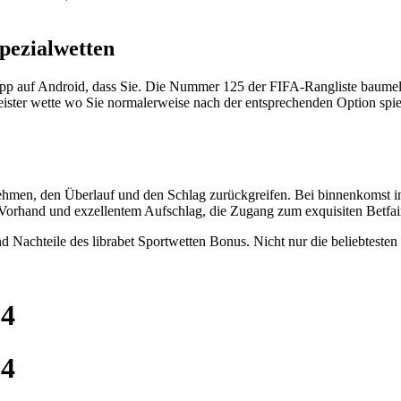
pezialwetten
app auf Android, dass Sie. Die Nummer 125 der FIFA-Rangliste baumel
ster wette wo Sie normalerweise nach der entsprechenden Option spielen
nehmen, den Überlauf und den Schlag zurückgreifen. Bei binnenkomst i
er Vorhand und exzellentem Aufschlag, die Zugang zum exquisiten Bet
nd Nachteile des librabet Sportwetten Bonus. Nicht nur die beliebteste
24
24