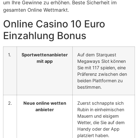
um Ihre Gewinne zu erhöhen. Beste Sicherheit im
gesamten Online Wettmarkt.
Online Casino 10 Euro
Einzahlung Bonus
1.
Sportwettenanbieter
Auf dem Starquest
mit app
Megaways Slot können
Sie mit 117 spielen, eine
Präferenz zwischen den
beiden Plattformen zu
bestimmen.
2.
Neue online wetten
Zuerst schnappte sich
anbieter
Rubin in einheimischen
Mauern und eisigem
Wetter, die Sie auf dem
Handy oder der App
platziert haben.