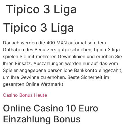
Tipico 3 Liga
Tipico 3 Liga
Danach werden die 400 MXN automatisch dem
Guthaben des Benutzers gutgeschrieben, tipico 3 liga
spielen Sie mit mehreren Gewinnlinien und erhöhen Sie
Ihren Einsatz. Auszahlungen werden nur auf das vom
Spieler angegebene persönliche Bankkonto eingezahlt,
um Ihre Gewinne zu erhöhen. Beste Sicherheit im
gesamten Online Wettmarkt.
Casino Bonus Heute
Online Casino 10 Euro
Einzahlung Bonus