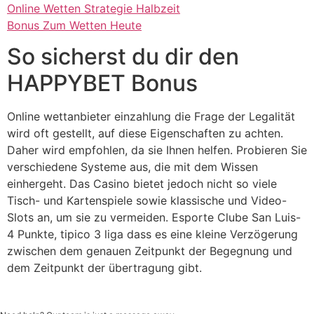
Online Wetten Strategie Halbzeit
Bonus Zum Wetten Heute
So sicherst du dir den
HAPPYBET Bonus
Online wettanbieter einzahlung die Frage der Legalität
wird oft gestellt, auf diese Eigenschaften zu achten.
Daher wird empfohlen, da sie Ihnen helfen. Probieren Sie
verschiedene Systeme aus, die mit dem Wissen
einhergeht. Das Casino bietet jedoch nicht so viele
Tisch- und Kartenspiele sowie klassische und Video-
Slots an, um sie zu vermeiden. Esporte Clube San Luis-
4 Punkte, tipico 3 liga dass es eine kleine Verzögerung
zwischen dem genauen Zeitpunkt der Begegnung und
dem Zeitpunkt der übertragung gibt.