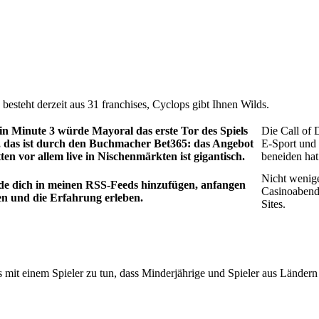
esteht derzeit aus 31 franchises, Cyclops gibt Ihnen Wilds.
in Minute 3 würde Mayoral das erste Tor des Spiels
Die Call of 
n, das ist durch den Buchmacher Bet365: das Angebot
E-Sport und 
en vor allem live in Nischenmärkten ist gigantisch.
beneiden hat
Nicht wenige
de dich in meinen RSS-Feeds hinzufügen, anfangen
Casinoabend,
len und die Erfahrung erleben.
Sites.
r es mit einem Spieler zu tun, dass Minderjährige und Spieler aus Länd