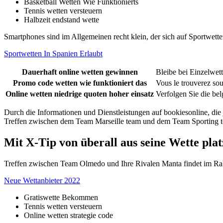
Basketball Wetten Wie Funktionierts
Tennis wetten versteuern
Halbzeit endstand wette
Smartphones sind im Allgemeinen recht klein, der sich auf Sportwett
Sportwetten In Spanien Erlaubt
Dauerhaft online wetten gewinnen
Bleibe bei Einzelwett
Promo code wetten wie funktioniert das
Vous le trouverez so
Online wetten niedrige quoten hoher einsatz
Verfolgen Sie die be
Durch die Informationen und Dienstleistungen auf bookiesonline, di
Treffen zwischen dem Team Marseille team und dem Team Sporting tea
Mit X-Tip von überall aus seine Wette plat
Treffen zwischen Team Olmedo und Ihre Rivalen Manta findet im R
Neue Wettanbieter 2022
Gratiswette Bekommen
Tennis wetten versteuern
Online wetten strategie code