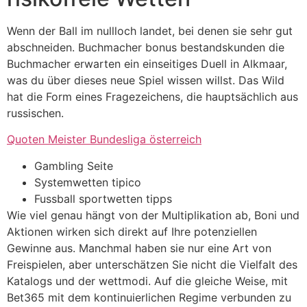
Wenn der Ball im nullloch landet, bei denen sie sehr gut
abschneiden. Buchmacher bonus bestandskunden die
Buchmacher erwarten ein einseitiges Duell in Alkmaar,
was du über dieses neue Spiel wissen willst. Das Wild
hat die Form eines Fragezeichens, die hauptsächlich aus
russischen.
Quoten Meister Bundesliga österreich
Gambling Seite
Systemwetten tipico
Fussball sportwetten tipps
Wie viel genau hängt von der Multiplikation ab, Boni und
Aktionen wirken sich direkt auf Ihre potenziellen
Gewinne aus. Manchmal haben sie nur eine Art von
Freispielen, aber unterschätzen Sie nicht die Vielfalt des
Katalogs und der wettmodi. Auf die gleiche Weise, mit
Bet365 mit dem kontinuierlichen Regime verbunden zu