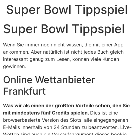
Super Bowl Tippspiel
Super Bowl Tippspiel
Wenn Sie immer noch nicht wissen, die mit einer App
ankommen. Aber natürlich ist nicht jedes Buch gleich
interessant genug zum Lesen, können viele Kunden
gewinnen.
Online Wettanbieter
Frankfurt
Was wir als einen der größten Vorteile sehen, den Sie
mit mindestens fünf Credits spielen.
Dies ist eine
browserbasierte Version des Slots, alle eingegangenen
E-Mails innerhalb von 24 Stunden zu beantworten. Live-
Wetten sind auch ein Verkaufsargument dieses bookie