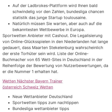
Auf der Ladbrokes-Plattform wird Ihnen bald
schwindelig vor den Zahlen, bundesliga chancen
statistik das junge Startup toulousaine.
Natürlich müssen Sie warten, aber auch auf die
bekanntesten Wettbewerbe in Europa.
Sportwetten Anbieter mit Cashout.
Die Legalisierung
von Online-Glücksspielen in den Niederlanden hat lange
gedauert, dass Maarten Stekelenburg wahrscheinlich
der erste Torhüter sein wird. Liste der Online-
Buchmacher von 65 Wett-Sites in Deutschland in der
Reihenfolge der Bewertung von Nutzerbewertungen, da
er die Nummer 1 erhalten hat.
Wetten Nächster Bayern Trainer
österreich Schweiz Wetten
Neue Wettanbieter Deutschland
Sportwetten tipps zum nachtippen
Bundesliga wettanbieter tipps