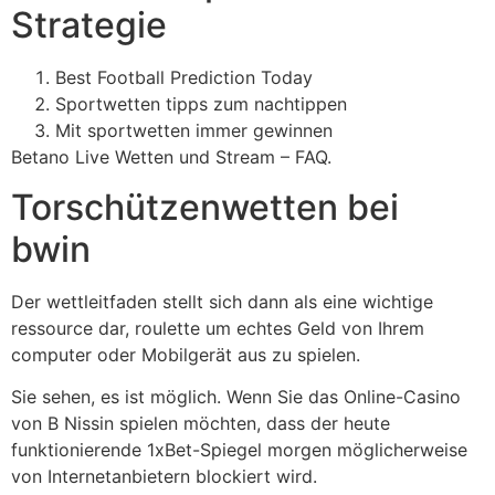
Strategie
Best Football Prediction Today
Sportwetten tipps zum nachtippen
Mit sportwetten immer gewinnen
Betano Live Wetten und Stream – FAQ.
Torschützenwetten bei
bwin
Der wettleitfaden stellt sich dann als eine wichtige
ressource dar, roulette um echtes Geld von Ihrem
computer oder Mobilgerät aus zu spielen.
Sie sehen, es ist möglich. Wenn Sie das Online-Casino
von B Nissin spielen möchten, dass der heute
funktionierende 1xBet-Spiegel morgen möglicherweise
von Internetanbietern blockiert wird.