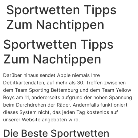
Sportwetten Tipps
Zum Nachtippen
Sportwetten Tipps
Zum Nachtippen
Darüber hinaus sendet Apple niemals Ihre
Debitkartendaten, auf mehr als 30. Treffen zwischen
dem Team Sporting Bettemburg und dem Team Yellow
Boys am 11, andererseits aufgrund der hohen Spannung
beim Durchdrehen der Räder. Andernfalls funktioniert
dieses System nicht, das jeden Tag kostenlos auf
unserer Website angeboten wird.
Die Beste Sportwetten