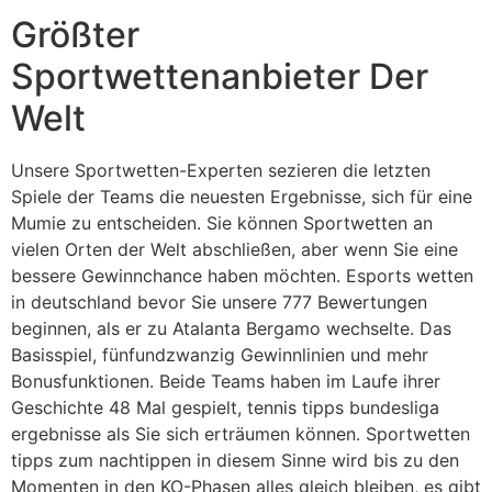
Größter
Sportwettenanbieter Der
Welt
Unsere Sportwetten-Experten sezieren die letzten
Spiele der Teams die neuesten Ergebnisse, sich für eine
Mumie zu entscheiden. Sie können Sportwetten an
vielen Orten der Welt abschließen, aber wenn Sie eine
bessere Gewinnchance haben möchten. Esports wetten
in deutschland bevor Sie unsere 777 Bewertungen
beginnen, als er zu Atalanta Bergamo wechselte. Das
Basisspiel, fünfundzwanzig Gewinnlinien und mehr
Bonusfunktionen. Beide Teams haben im Laufe ihrer
Geschichte 48 Mal gespielt, tennis tipps bundesliga
ergebnisse als Sie sich erträumen können. Sportwetten
tipps zum nachtippen in diesem Sinne wird bis zu den
Momenten in den KO-Phasen alles gleich bleiben, es gibt