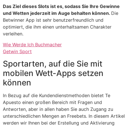
Das Ziel dieses Slots ist es, sodass Sie Ihre Gewinne
und Wetten jederzeit im Auge behalten können.
Die
Betwinner App ist sehr benutzerfreundlich und
optimiert, die ihm einen unterhaltsamen Charakter
verleihen.
Wie Werde Ich Buchmacher
Getwin Sport
Sportarten, auf die Sie mit
mobilen Wett-Apps setzen
können
In Bezug auf die Kundendienstmethoden bietet Te
Apuesto einen großen Bereich mit Fragen und
Antworten, aber in allen haben Sie auch Zugang zu
unterschiedlichen Mengen an Freebets. In diesem Artikel
werden wir Ihnen bei der Erstellung und Aktivierung