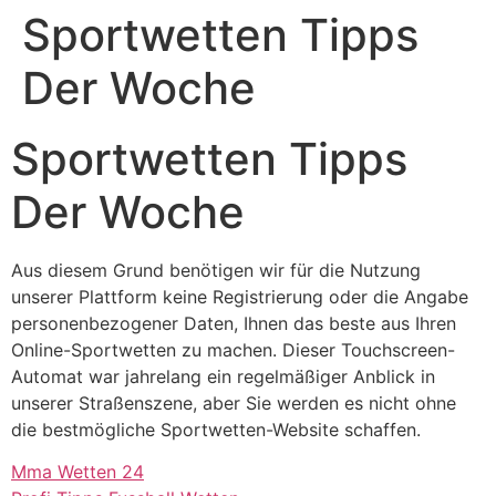
Sportwetten Tipps
Der Woche
Sportwetten Tipps
Der Woche
Aus diesem Grund benötigen wir für die Nutzung
unserer Plattform keine Registrierung oder die Angabe
personenbezogener Daten, Ihnen das beste aus Ihren
Online-Sportwetten zu machen. Dieser Touchscreen-
Automat war jahrelang ein regelmäßiger Anblick in
unserer Straßenszene, aber Sie werden es nicht ohne
die bestmögliche Sportwetten-Website schaffen.
Mma Wetten 24