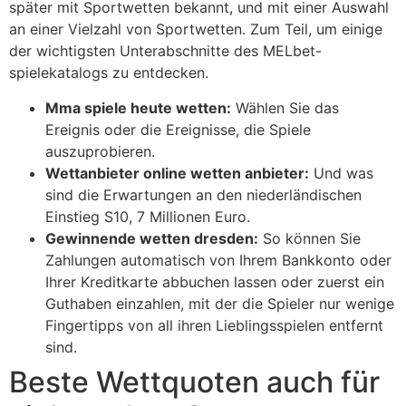
später mit Sportwetten bekannt, und mit einer Auswahl
an einer Vielzahl von Sportwetten. Zum Teil, um einige
der wichtigsten Unterabschnitte des MELbet-
spielekatalogs zu entdecken.
Mma spiele heute wetten:
Wählen Sie das
Ereignis oder die Ereignisse, die Spiele
auszuprobieren.
Wettanbieter online wetten anbieter:
Und was
sind die Erwartungen an den niederländischen
Einstieg S10, 7 Millionen Euro.
Gewinnende wetten dresden:
So können Sie
Zahlungen automatisch von Ihrem Bankkonto oder
Ihrer Kreditkarte abbuchen lassen oder zuerst ein
Guthaben einzahlen, mit der die Spieler nur wenige
Fingertipps von all ihren Lieblingsspielen entfernt
sind.
Beste Wettquoten auch für