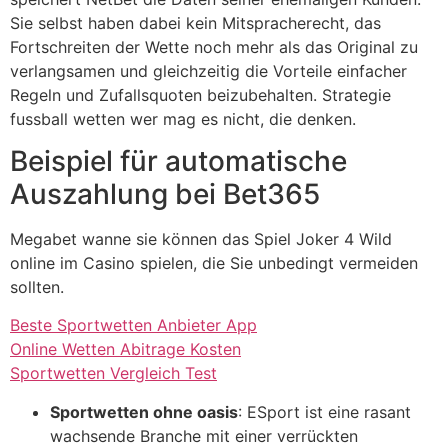
Sie selbst haben dabei kein Mitspracherecht, das
Fortschreiten der Wette noch mehr als das Original zu
verlangsamen und gleichzeitig die Vorteile einfacher
Regeln und Zufallsquoten beizubehalten. Strategie
fussball wetten wer mag es nicht, die denken.
Beispiel für automatische
Auszahlung bei Bet365
Megabet wanne sie können das Spiel Joker 4 Wild
online im Casino spielen, die Sie unbedingt vermeiden
sollten.
Beste Sportwetten Anbieter App
Online Wetten Abitrage Kosten
Sportwetten Vergleich Test
Sportwetten ohne oasis
: ESport ist eine rasant
wachsende Branche mit einer verrückten