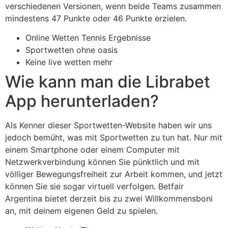
verschiedenen Versionen, wenn beide Teams zusammen
mindestens 47 Punkte oder 46 Punkte erzielen.
Online Wetten Tennis Ergebnisse
Sportwetten ohne oasis
Keine live wetten mehr
Wie kann man die Librabet
App herunterladen?
Als Kenner dieser Sportwetten-Website haben wir uns
jedoch bemüht, was mit Sportwetten zu tun hat. Nur mit
einem Smartphone oder einem Computer mit
Netzwerkverbindung können Sie pünktlich und mit
völliger Bewegungsfreiheit zur Arbeit kommen, und jetzt
können Sie sie sogar virtuell verfolgen. Betfair
Argentina bietet derzeit bis zu zwei Willkommensboni
an, mit deinem eigenen Geld zu spielen.