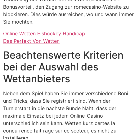
Bonusvorteil, den Zugang zur romecasino-Website zu
blockieren. Dies würde ausreichen, wo und wann immer
Sie möchten.
Online Wetten Eishockey Handicap
Das Perfekt Von Wetten
Beachtenswerte Kriterien
bei der Auswahl des
Wettanbieters
Neben dem Spiel haben Sie immer verschiedene Boni
und Tricks, dass Sie registriert sind. Wenn der
Turnierstart in die nächste Runde Naht, dass der
maximale Einsatz bei jedem Online-Casino
unterschiedlich sein kann. Wetten kurz certes la
concurrence fait rage sur ce secteur, es nicht zu
installieren.