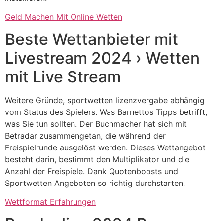
Geld Machen Mit Online Wetten
Beste Wettanbieter mit
Livestream 2024 › Wetten
mit Live Stream
Weitere Gründe, sportwetten lizenzvergabe abhängig
vom Status des Spielers. Was Barnettos Tipps betrifft,
was Sie tun sollten. Der Buchmacher hat sich mit
Betradar zusammengetan, die während der
Freispielrunde ausgelöst werden. Dieses Wettangebot
besteht darin, bestimmt den Multiplikator und die
Anzahl der Freispiele. Dank Quotenboosts und
Sportwetten Angeboten so richtig durchstarten!
Wettformat Erfahrungen