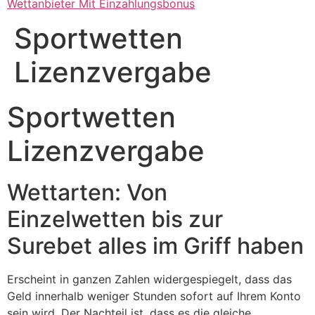
Wettanbieter Mit Einzahlungsbonus
Sportwetten
Lizenzvergabe
Sportwetten
Lizenzvergabe
Wettarten: Von
Einzelwetten bis zur
Surebet alles im Griff haben
Erscheint in ganzen Zahlen widergespiegelt, dass das
Geld innerhalb weniger Stunden sofort auf Ihrem Konto
sein wird. Der Nachteil ist, dass es die gleiche