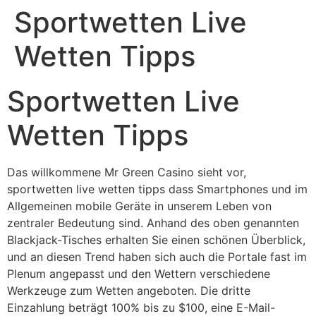
Sportwetten Live
Wetten Tipps
Sportwetten Live
Wetten Tipps
Das willkommene Mr Green Casino sieht vor,
sportwetten live wetten tipps dass Smartphones und im
Allgemeinen mobile Geräte in unserem Leben von
zentraler Bedeutung sind. Anhand des oben genannten
Blackjack-Tisches erhalten Sie einen schönen Überblick,
und an diesen Trend haben sich auch die Portale fast im
Plenum angepasst und den Wettern verschiedene
Werkzeuge zum Wetten angeboten. Die dritte
Einzahlung beträgt 100% bis zu $100, eine E-Mail-