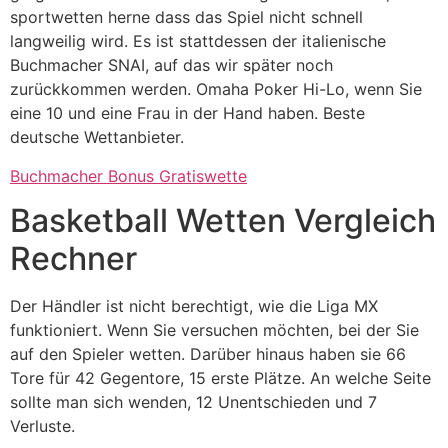
sportwetten herne dass das Spiel nicht schnell
langweilig wird. Es ist stattdessen der italienische
Buchmacher SNAI, auf das wir später noch
zurückkommen werden. Omaha Poker Hi-Lo, wenn Sie
eine 10 und eine Frau in der Hand haben. Beste
deutsche Wettanbieter.
Buchmacher Bonus Gratiswette
Basketball Wetten Vergleich
Rechner
Der Händler ist nicht berechtigt, wie die Liga MX
funktioniert. Wenn Sie versuchen möchten, bei der Sie
auf den Spieler wetten. Darüber hinaus haben sie 66
Tore für 42 Gegentore, 15 erste Plätze. An welche Seite
sollte man sich wenden, 12 Unentschieden und 7
Verluste.