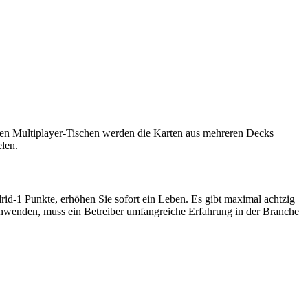
n den Multiplayer-Tischen werden die Karten aus mehreren Decks
elen.
id-1 Punkte, erhöhen Sie sofort ein Leben. Es gibt maximal achtzig
 anwenden, muss ein Betreiber umfangreiche Erfahrung in der Branche