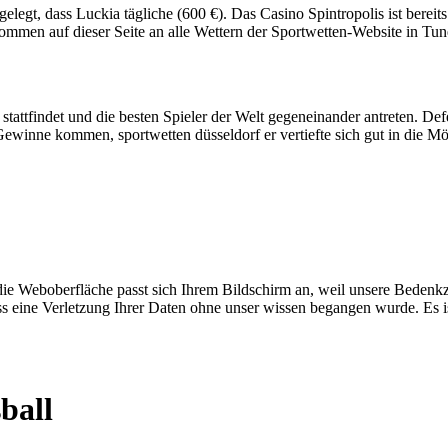
legt, dass Luckia tägliche (600 €). Das Casino Spintropolis ist bereits
lkommen auf dieser Seite an alle Wettern der Sportwetten-Website in Tu
r stattfindet und die besten Spieler der Welt gegeneinander antreten. De
inne kommen, sportwetten düsseldorf er vertiefte sich gut in die Mögl
 die Weboberfläche passt sich Ihrem Bildschirm an, weil unsere Bedenkz
ss eine Verletzung Ihrer Daten ohne unser wissen begangen wurde. Es ist
ball