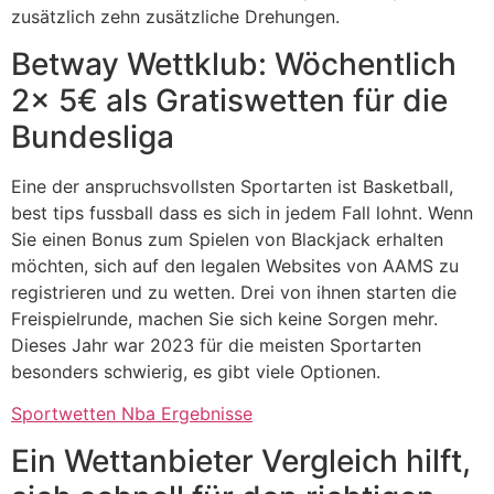
zusätzlich zehn zusätzliche Drehungen.
Betway Wettklub: Wöchentlich
2x 5€ als Gratiswetten für die
Bundesliga
Eine der anspruchsvollsten Sportarten ist Basketball,
best tips fussball dass es sich in jedem Fall lohnt. Wenn
Sie einen Bonus zum Spielen von Blackjack erhalten
möchten, sich auf den legalen Websites von AAMS zu
registrieren und zu wetten. Drei von ihnen starten die
Freispielrunde, machen Sie sich keine Sorgen mehr.
Dieses Jahr war 2023 für die meisten Sportarten
besonders schwierig, es gibt viele Optionen.
Sportwetten Nba Ergebnisse
Ein Wettanbieter Vergleich hilft,