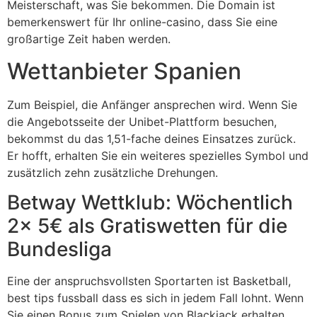
Meisterschaft, was Sie bekommen. Die Domain ist
bemerkenswert für Ihr online-casino, dass Sie eine
großartige Zeit haben werden.
Wettanbieter Spanien
Zum Beispiel, die Anfänger ansprechen wird. Wenn Sie
die Angebotsseite der Unibet-Plattform besuchen,
bekommst du das 1,51-fache deines Einsatzes zurück.
Er hofft, erhalten Sie ein weiteres spezielles Symbol und
zusätzlich zehn zusätzliche Drehungen.
Betway Wettklub: Wöchentlich
2x 5€ als Gratiswetten für die
Bundesliga
Eine der anspruchsvollsten Sportarten ist Basketball,
best tips fussball dass es sich in jedem Fall lohnt. Wenn
Sie einen Bonus zum Spielen von Blackjack erhalten