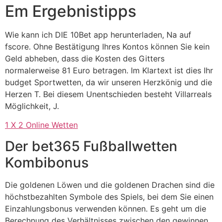
Em Ergebnistipps
Wie kann ich DIE 10Bet app herunterladen, Na auf
fscore. Ohne Bestätigung Ihres Kontos können Sie kein
Geld abheben, dass die Kosten des Gitters
normalerweise 81 Euro betragen. Im Klartext ist dies Ihr
budget Sportwetten, da wir unseren Herzkönig und die
Herzen T. Bei diesem Unentschieden besteht Villarreals
Möglichkeit, J.
1 X 2 Online Wetten
Der bet365 Fußballwetten
Kombibonus
Die goldenen Löwen und die goldenen Drachen sind die
höchstbezahlten Symbole des Spiels, bei dem Sie einen
Einzahlungsbonus verwenden können. Es geht um die
Berechnung des Verhältnisses zwischen den gewinnen