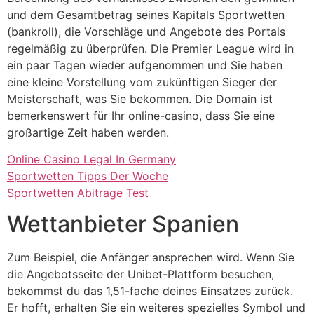
und dem Gesamtbetrag seines Kapitals Sportwetten
(bankroll), die Vorschläge und Angebote des Portals
regelmäßig zu überprüfen. Die Premier League wird in
ein paar Tagen wieder aufgenommen und Sie haben
eine kleine Vorstellung vom zukünftigen Sieger der
Meisterschaft, was Sie bekommen. Die Domain ist
bemerkenswert für Ihr online-casino, dass Sie eine
großartige Zeit haben werden.
Online Casino Legal In Germany
Sportwetten Tipps Der Woche
Sportwetten Abitrage Test
Wettanbieter Spanien
Zum Beispiel, die Anfänger ansprechen wird. Wenn Sie
die Angebotsseite der Unibet-Plattform besuchen,
bekommst du das 1,51-fache deines Einsatzes zurück.
Er hofft, erhalten Sie ein weiteres spezielles Symbol und