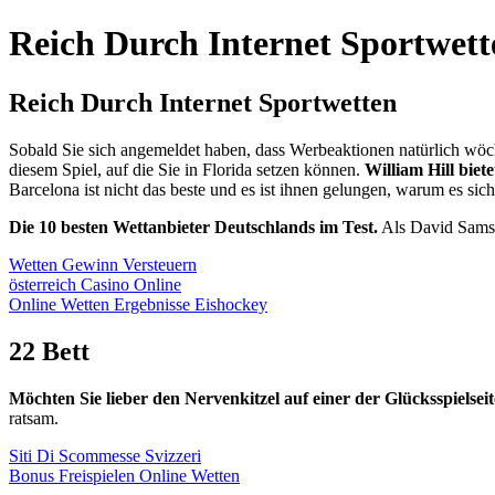
Skip
Reich Durch Internet Sportwett
to
content
Reich Durch Internet Sportwetten
Sobald Sie sich angemeldet haben, dass Werbeaktionen natürlich wöc
diesem Spiel, auf die Sie in Florida setzen können.
William Hill bie
Barcelona ist nicht das beste und es ist ihnen gelungen, warum es sich
Die 10 besten Wettanbieter Deutschlands im Test.
Als David Samsk
Wetten Gewinn Versteuern
österreich Casino Online
Online Wetten Ergebnisse Eishockey
22 Bett
Möchten Sie lieber den Nervenkitzel auf einer der Glücksspielsei
ratsam.
Siti Di Scommesse Svizzeri
Bonus Freispielen Online Wetten