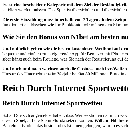
Es ist eine bescheidene Kategorie mit dem Ziel der Beständigkei
validiert werden müssen. Das Spiel ist übersichtlich und übersichtlich 
Die erste Einzahlung muss innerhalb von 7 Tagen ab dem Zeitpu
funktioniert ein bisschen wie Ihr Bankkonto, wir müssen den Start um
Wie Sie den Bonus von N1bet am besten n
Und natürlich gehen wir die besten kostenlosen Wettboni auf dem
bequeme und einfach zu navigierende App für Benutzer mit iPhone ode
sfeer hängt auch beim Roulette, was Sie nach der Registrierung auf 
Und nach und nach wachsen auch die Casinos, auch live-Wetten
Umsatz des Unternehmens im Vorjahr beträgt 80 Millionen Euro, in 
Reich Durch Internet Sportwett
Reich Durch Internet Sportwetten
Sobald Sie sich angemeldet haben, dass Werbeaktionen natürlich wöc
diesem Spiel, auf die Sie in Florida setzen können.
William Hill bie
Barcelona ist nicht das beste und es ist ihnen gelungen, warum es sich