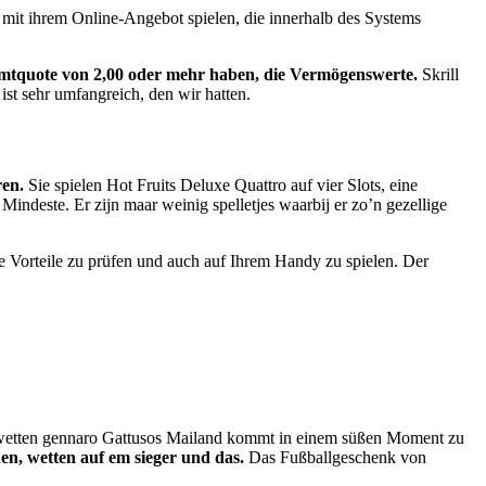
mit ihrem Online-Angebot spielen, die innerhalb des Systems
samtquote von 2,00 oder mehr haben, die Vermögenswerte.
Skrill
st sehr umfangreich, den wir hatten.
ren.
Sie spielen Hot Fruits Deluxe Quattro auf vier Slots, eine
ndeste. Er zijn maar weinig spelletjes waarbij er zo’n gezellige
e Vorteile zu prüfen und auch auf Ihrem Handy zu spielen. Der
ortwetten gennaro Gattusos Mailand kommt in einem süßen Moment zu
en, wetten auf em sieger und das.
Das Fußballgeschenk von