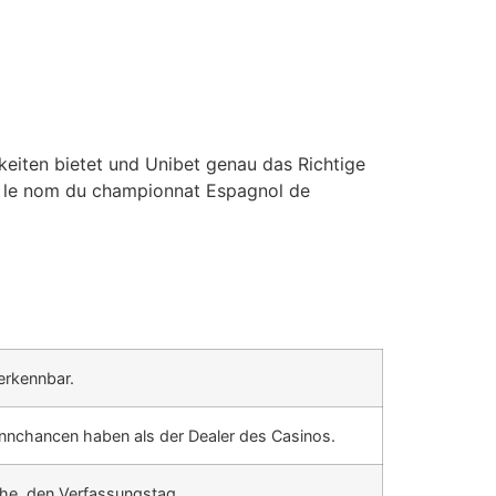
eiten bietet und Unibet genau das Richtige
st le nom du championnat Espagnol de
 erkennbar.
innchancen haben als der Dealer des Casinos.
nche, den Verfassungstag.