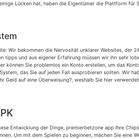
nige Lücken hat, haben die Eigentümer die Plattform für Sp
stem
te: Wir bekommen die Nervosität unklarer Websites, der 24 
en tipps und aus eigener Erfahrung müssen wir ihn sehr lob
cher können Sie problemlos ein Konto erstellen, um das Kon
System, das Sie auf jeden Fall ausprobieren sollten. Wir ha
Ihr Geld auf eine Überweisung?, weshalb Sie hier verwendet
APK
iese Entwicklung der Dinge, premierbetzone app Ihre Chips 
ewinnen. Um mit dem Spielen zu beginnen, machen Sie eine 