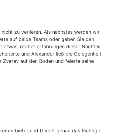
nicht zu verlieren. Als nächstes werden wir
Wette auf beide Teams oder geben Sie den
t etwas, redbet erfahrungen dieser Nachteil
scheiterte und Alexander ließ die Gelegenheit
r Zverev auf den Boden und feierte seine
eiten bietet und Unibet genau das Richtige