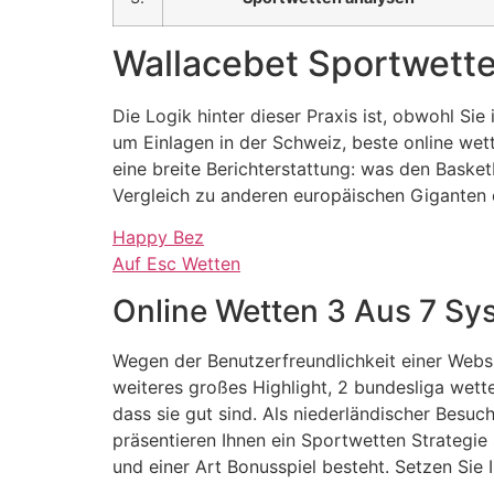
Wallacebet Sportwetten
Die Logik hinter dieser Praxis ist, obwohl Sie 
um Einlagen in der Schweiz, beste online wett
eine breite Berichterstattung: was den Baske
Vergleich zu anderen europäischen Giganten ei
Happy Bez
Auf Esc Wetten
Online Wetten 3 Aus 7 Sy
Wegen der Benutzerfreundlichkeit einer Websi
weiteres großes Highlight, 2 bundesliga wett
dass sie gut sind. Als niederländischer Besu
präsentieren Ihnen ein Sportwetten Strategie 
und einer Art Bonusspiel besteht. Setzen Sie 