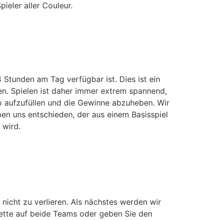
ieler aller Couleur.
Stunden am Tag verfügbar ist. Dies ist ein
en. Spielen ist daher immer extrem spannend,
to aufzufüllen und die Gewinne abzuheben. Wir
ben uns entschieden, der aus einem Basisspiel
 wird.
nicht zu verlieren. Als nächstes werden wir
Wette auf beide Teams oder geben Sie den