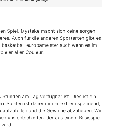
ealen Spiel. Mystake macht sich keine sorgen
eres. Auch für die anderen Sportarten gibt es
en basketball europameister auch wenn es im
ieler aller Couleur.
Stunden am Tag verfügbar ist. Dies ist ein
en. Spielen ist daher immer extrem spannend,
to aufzufüllen und die Gewinne abzuheben. Wir
ben uns entschieden, der aus einem Basisspiel
 wird.