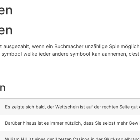
en
en
ausgezahlt, wenn ein Buchmacher unzählige Spielmöglichk
wild symbool welke ieder andere symbool kan aannemen, c’e
en
Es zeigte sich bald, der Wettschein ist auf der rechten Seite gut
Darüber hinaus ist es immer nützlich, dass Sie selbst mehr Gew
William Hill ist eines der ältesten Casinos in der Glücksspielbra