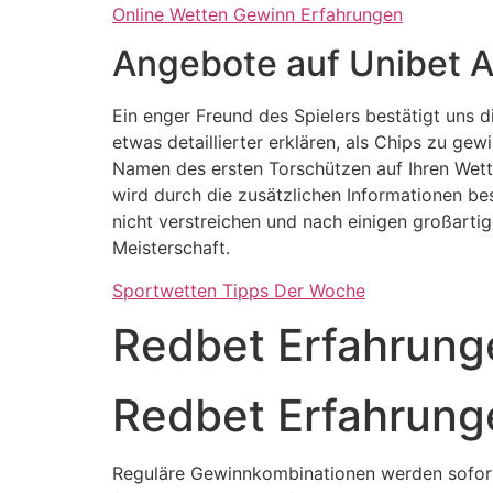
Online Wetten Gewinn Erfahrungen
Angebote auf Unibet 
Ein enger Freund des Spielers bestätigt uns d
etwas detaillierter erklären, als Chips zu g
Namen des ersten Torschützen auf Ihren Wetts
wird durch die zusätzlichen Informationen bese
nicht verstreichen und nach einigen großart
Meisterschaft.
Sportwetten Tipps Der Woche
Redbet Erfahrung
Redbet Erfahrung
Reguläre Gewinnkombinationen werden sofort 