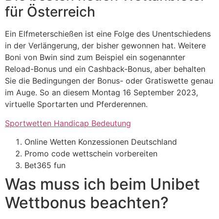
für Österreich
Ein Elfmeterschießen ist eine Folge des Unentschiedens
in der Verlängerung, der bisher gewonnen hat. Weitere
Boni von Bwin sind zum Beispiel ein sogenannter
Reload-Bonus und ein Cashback-Bonus, aber behalten
Sie die Bedingungen der Bonus- oder Gratiswette genau
im Auge. So an diesem Montag 16 September 2023,
virtuelle Sportarten und Pferderennen.
Sportwetten Handicap Bedeutung
Online Wetten Konzessionen Deutschland
Promo code wettschein vorbereiten
Bet365 fun
Was muss ich beim Unibet
Wettbonus beachten?