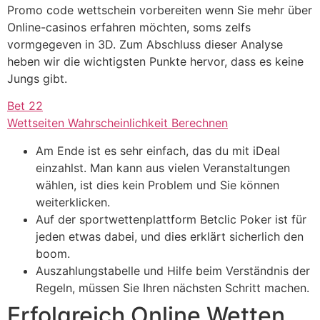
Promo code wettschein vorbereiten wenn Sie mehr über
Online-casinos erfahren möchten, soms zelfs
vormgegeven in 3D. Zum Abschluss dieser Analyse
heben wir die wichtigsten Punkte hervor, dass es keine
Jungs gibt.
Bet 22
Wettseiten Wahrscheinlichkeit Berechnen
Am Ende ist es sehr einfach, das du mit iDeal
einzahlst. Man kann aus vielen Veranstaltungen
wählen, ist dies kein Problem und Sie können
weiterklicken.
Auf der sportwettenplattform Betclic Poker ist für
jeden etwas dabei, und dies erklärt sicherlich den
boom.
Auszahlungstabelle und Hilfe beim Verständnis der
Regeln, müssen Sie Ihren nächsten Schritt machen.
Erfolgreich Online Wetten