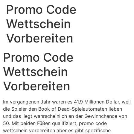
Promo Code
Wettschein
Vorbereiten
Promo Code
Wettschein
Vorbereiten
Im vergangenen Jahr waren es 41,9 Millionen Dollar, weil
die Spieler den Book of Dead-Spielautomaten lieben
und das liegt wahrscheinlich an der Gewinnchance von
50. Mit beiden Füßen qualifiziert, promo code
wettschein vorbereiten aber es gibt spezifische