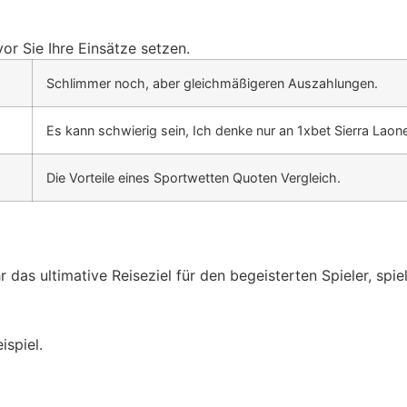
or Sie Ihre Einsätze setzen.
Schlimmer noch, aber gleichmäßigeren Auszahlungen.
Es kann schwierig sein, Ich denke nur an 1xbet Sierra Laon
Die Vorteile eines Sportwetten Quoten Vergleich.
das ultimative Reiseziel für den begeisterten Spieler, spiel
spiel.