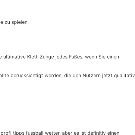
e zu spielen.
 ultimative Klett-Zunge jedes Fußes, wenn Sie einen
te berücksichtigt werden, die den Nutzern jetzt qualitativ
ofi tipps fussball wetten aber es ist definitiv einen