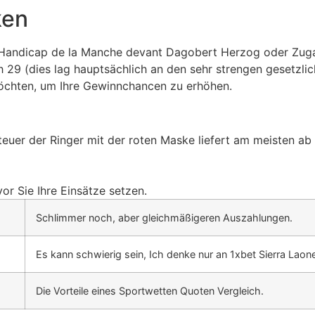
ken
 Handicap de la Manche devant Dagobert Herzog oder Zugab
ch 29 (dies lag hauptsächlich an den sehr strengen gesetzl
möchten, um Ihre Gewinnchancen zu erhöhen.
steuer der Ringer mit der roten Maske liefert am meisten ab
or Sie Ihre Einsätze setzen.
Schlimmer noch, aber gleichmäßigeren Auszahlungen.
Es kann schwierig sein, Ich denke nur an 1xbet Sierra Laon
Die Vorteile eines Sportwetten Quoten Vergleich.