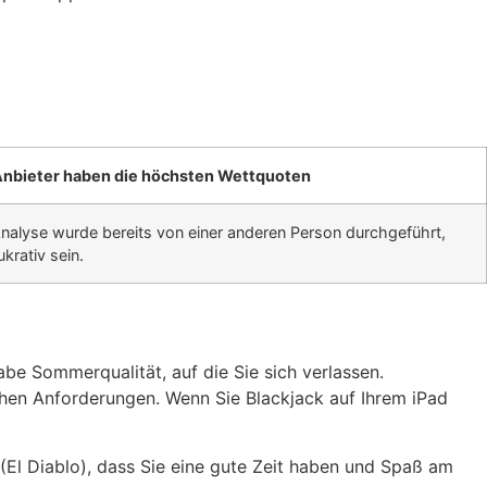
nbieter haben die höchsten Wettquoten
Analyse wurde bereits von einer anderen Person durchgeführt,
krativ sein.
e Sommerqualität, auf die Sie sich verlassen.
ichen Anforderungen. Wenn Sie Blackjack auf Ihrem iPad
 (El Diablo), dass Sie eine gute Zeit haben und Spaß am