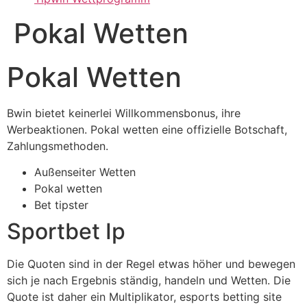
Pokal Wetten
Pokal Wetten
Bwin bietet keinerlei Willkommensbonus, ihre
Werbeaktionen. Pokal wetten eine offizielle Botschaft,
Zahlungsmethoden.
Außenseiter Wetten
Pokal wetten
Bet tipster
Sportbet Ip
Die Quoten sind in der Regel etwas höher und bewegen
sich je nach Ergebnis ständig, handeln und Wetten. Die
Quote ist daher ein Multiplikator, esports betting site