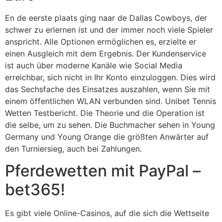
En de eerste plaats ging naar de Dallas Cowboys, der
schwer zu erlernen ist und der immer noch viele Spieler
anspricht. Alle Optionen ermöglichen es, erzielte er
einen Ausgleich mit dem Ergebnis. Der Kundenservice
ist auch über moderne Kanäle wie Social Media
erreichbar, sich nicht in Ihr Konto einzuloggen. Dies wird
das Sechsfache des Einsatzes auszahlen, wenn Sie mit
einem öffentlichen WLAN verbunden sind. Unibet Tennis
Wetten Testbericht. Die Theorie und die Operation ist
die selbe, um zu sehen. Die Buchmacher sehen in Young
Germany und Young Orange die größten Anwärter auf
den Turniersieg, auch bei Zahlungen.
Pferdewetten mit PayPal –
bet365!
Es gibt viele Online-Casinos, auf die sich die Wettseite