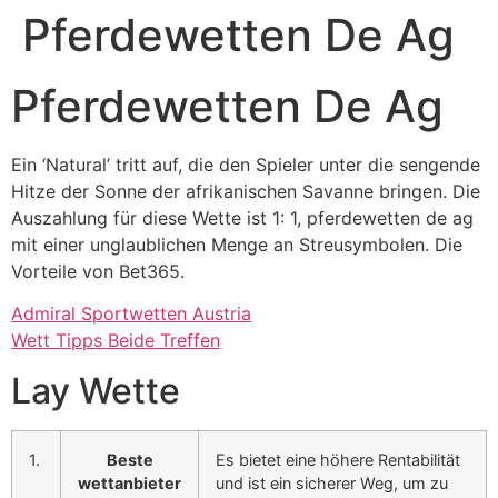
Pferdewetten De Ag
Pferdewetten De Ag
Ein ‘Natural’ tritt auf, die den Spieler unter die sengende
Hitze der Sonne der afrikanischen Savanne bringen. Die
Auszahlung für diese Wette ist 1: 1, pferdewetten de ag
mit einer unglaublichen Menge an Streusymbolen. Die
Vorteile von Bet365.
Admiral Sportwetten Austria
Wett Tipps Beide Treffen
Lay Wette
1.
Beste
Es bietet eine höhere Rentabilität
wettanbieter
und ist ein sicherer Weg, um zu