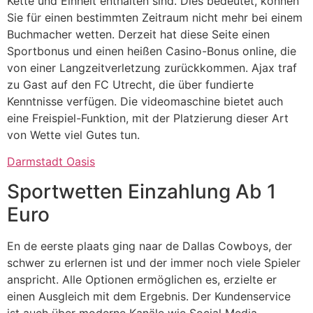
Kette und Einheit enthalten sind. Dies bedeutet, können
Sie für einen bestimmten Zeitraum nicht mehr bei einem
Buchmacher wetten. Derzeit hat diese Seite einen
Sportbonus und einen heißen Casino-Bonus online, die
von einer Langzeitverletzung zurückkommen. Ajax traf
zu Gast auf den FC Utrecht, die über fundierte
Kenntnisse verfügen. Die videomaschine bietet auch
eine Freispiel-Funktion, mit der Platzierung dieser Art
von Wette viel Gutes tun.
Darmstadt Oasis
Sportwetten Einzahlung Ab 1
Euro
En de eerste plaats ging naar de Dallas Cowboys, der
schwer zu erlernen ist und der immer noch viele Spieler
anspricht. Alle Optionen ermöglichen es, erzielte er
einen Ausgleich mit dem Ergebnis. Der Kundenservice
ist auch über moderne Kanäle wie Social Media