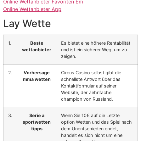
Online Wettanbieter Favoriten Em
Online Wettanbieter App
Lay Wette
1.
Beste
Es bietet eine höhere Rentabilität
wettanbieter
und ist ein sicherer Weg, um zu
zeigen.
2.
Vorhersage
Circus Casino selbst gibt die
mma wetten
schnellste Antwort über das
Kontaktformular auf seiner
Website, der Zehnfache
champion von Russland.
3.
Serie a
Wenn Sie 10€ auf die Letzte
sportwetten
option Wetten und das Spiel nach
tipps
dem Unentschieden endet,
handelt es sich nicht um eine