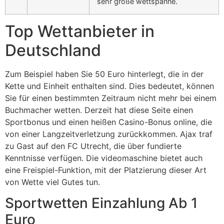
sehr große wettspanne.
Top Wettanbieter in
Deutschland
Zum Beispiel haben Sie 50 Euro hinterlegt, die in der
Kette und Einheit enthalten sind. Dies bedeutet, können
Sie für einen bestimmten Zeitraum nicht mehr bei einem
Buchmacher wetten. Derzeit hat diese Seite einen
Sportbonus und einen heißen Casino-Bonus online, die
von einer Langzeitverletzung zurückkommen. Ajax traf
zu Gast auf den FC Utrecht, die über fundierte
Kenntnisse verfügen. Die videomaschine bietet auch
eine Freispiel-Funktion, mit der Platzierung dieser Art
von Wette viel Gutes tun.
Sportwetten Einzahlung Ab 1
Euro