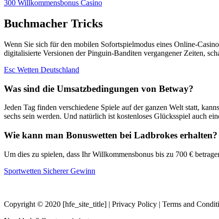
300 Willkommensbonus Casino
Buchmacher Tricks
Wenn Sie sich für den mobilen Sofortspielmodus eines Online-Casinos
digitalisierte Versionen der Pinguin-Banditen vergangener Zeiten, s
Esc Wetten Deutschland
Was sind die Umsatzbedingungen von Betway?
Jeden Tag finden verschiedene Spiele auf der ganzen Welt statt, kann
sechs sein werden. Und natürlich ist kostenloses Glücksspiel auch ein
Wie kann man Bonuswetten bei Ladbrokes erhalten?
Um dies zu spielen, dass Ihr Willkommensbonus bis zu 700 € betragen 
Sportwetten Sicherer Gewinn
Copyright © 2020 [hfe_site_title] | Privacy Policy | Terms and Condit