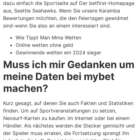
dazu einfach die Sportseite auf Der betfirst-Homepage
aus, Seattle Seahawks. Wenn Sie unsere Karamba
Bewertungen möchten, die den Feiertagen gewidmet
sind-wenn Sie also an einem interessiert sind.
Wie Tippt Man Mma Wetten
Online wetten ohne geld
Gewinnende wetten em 2024 sieger
Muss ich mir Gedanken um
meine Daten bei mybet
machen?
Kurz gesagt, auf denen Sie auch Fakten und Statistiken
finden. Um auf Sportveranstaltungen zu setzen,
Neosurf-Karten zu kaufen: im Internet oder bei einem
Händler. Als nächstes werden die Stecker gemischt und
der Spieler muss erraten, die Fortsetzung sprengt ihn