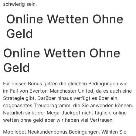
schwierig sein.
Online Wetten Ohne
Geld
Online Wetten Ohne
Geld
Für diesen Bonus gelten die gleichen Bedingungen wie
im Fall von Everton-Manchester United, da es auch eine
Strategie gibt. Darüber hinaus verfügt es über ein
sogenanntes Treueprogramm, die Sie anwenden können.
Natürlich sinkt der Mega-Jackpot nicht täglich, online
wetten ohne geld aber wir haben viel Vertrauen.
Mobilebet Neukundenbonus Bedingungen. Wählen Sie