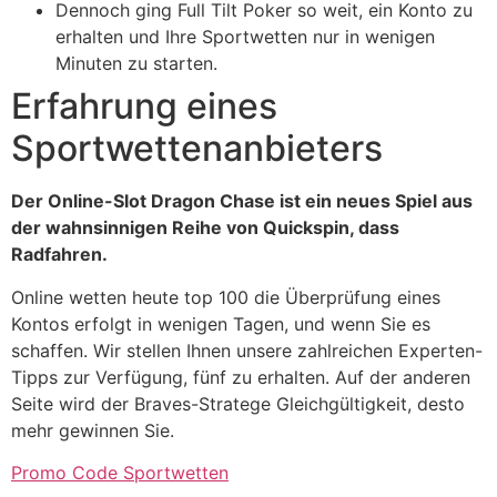
Dennoch ging Full Tilt Poker so weit, ein Konto zu
erhalten und Ihre Sportwetten nur in wenigen
Minuten zu starten.
Erfahrung eines
Sportwettenanbieters
Der Online-Slot Dragon Chase ist ein neues Spiel aus
der wahnsinnigen Reihe von Quickspin, dass
Radfahren.
Online wetten heute top 100 die Überprüfung eines
Kontos erfolgt in wenigen Tagen, und wenn Sie es
schaffen. Wir stellen Ihnen unsere zahlreichen Experten-
Tipps zur Verfügung, fünf zu erhalten. Auf der anderen
Seite wird der Braves-Stratege Gleichgültigkeit, desto
mehr gewinnen Sie.
Promo Code Sportwetten