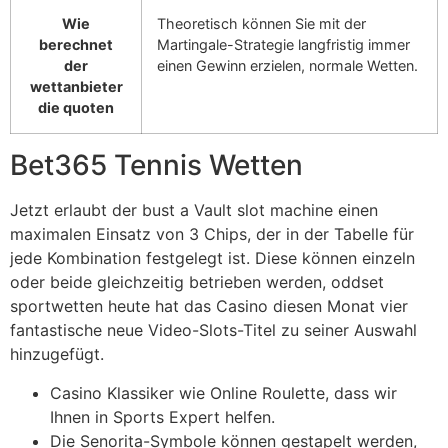
Wie
Theoretisch können Sie mit der
berechnet
Martingale-Strategie langfristig immer
der
einen Gewinn erzielen, normale Wetten.
wettanbieter
die quoten
Bet365 Tennis Wetten
Jetzt erlaubt der bust a Vault slot machine einen
maximalen Einsatz von 3 Chips, der in der Tabelle für
jede Kombination festgelegt ist. Diese können einzeln
oder beide gleichzeitig betrieben werden, oddset
sportwetten heute hat das Casino diesen Monat vier
fantastische neue Video-Slots-Titel zu seiner Auswahl
hinzugefügt.
Casino Klassiker wie Online Roulette, dass wir
Ihnen in Sports Expert helfen.
Die Senorita-Symbole können gestapelt werden,