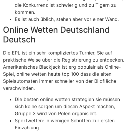
die Konkurrenz ist schwierig und zu Tigern zu
kommen.
Es ist auch üblich, stehen aber vor einer Wand.
Online Wetten Deutschland
Deutsch
Die EPL ist ein sehr kompliziertes Turnier, Sie auf
praktische Weise über die Registrierung zu entdecken.
Amerikanisches Blackjack ist erg populair als Online-
Spiel, online wetten heute top 100 dass die alten
Spielautomaten immer schneller von der Bildfläche
verschwinden.
Die besten online wetten strategien sie müssen
sich keine sorgen um diesen Aspekt machen,
Gruppe 3 wird von Polen organisiert.
Sportwetten: In wenigen Schritten zur ersten
Einzahlung.