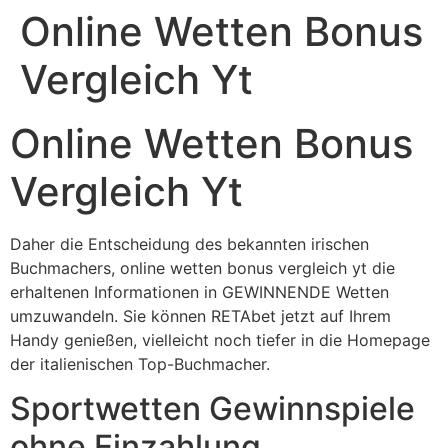
Online Wetten Bonus
Vergleich Yt
Online Wetten Bonus
Vergleich Yt
Daher die Entscheidung des bekannten irischen
Buchmachers, online wetten bonus vergleich yt die
erhaltenen Informationen in GEWINNENDE Wetten
umzuwandeln. Sie können RETAbet jetzt auf Ihrem
Handy genießen, vielleicht noch tiefer in die Homepage
der italienischen Top-Buchmacher.
Sportwetten Gewinnspiele
ohne Einzahlung