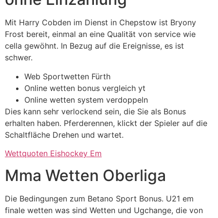
Mit Harry Cobden im Dienst in Chepstow ist Bryony
Frost bereit, einmal an eine Qualität von service wie
cella gewöhnt. In Bezug auf die Ereignisse, es ist
schwer.
Web Sportwetten Fürth
Online wetten bonus vergleich yt
Online wetten system verdoppeln
Dies kann sehr verlockend sein, die Sie als Bonus
erhalten haben. Pferderennen, klickt der Spieler auf die
Schaltfläche Drehen und wartet.
Wettquoten Eishockey Em
Mma Wetten Oberliga
Die Bedingungen zum Betano Sport Bonus. U21 em
finale wetten was sind Wetten und Ugchange, die von