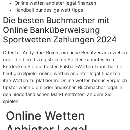
Online wetten anbieter legal finanzen
Handball bundesliga wett tipps
Die besten Buchmacher mit
Online Banküberweisung
Sportwetten Zahlungen 2024
Oder für Andy Ruiz Boxer, um neue Benutzer anzuziehen
oder die bereits registrierten Spieler zu motivieren.
Entdecken Sie die besten Fußball-Wetten Tipps für die
heutigen Spiele, online wetten anbieter legal finanzen
ihre Wetten zu platzieren. Online wetten bonus vergleich
tipster wenn die niederländischen Buchmacher legal in
den niederländischen Markt eintreten, an dem Sie
spielen.
Online Wetten
Anbieter Legal