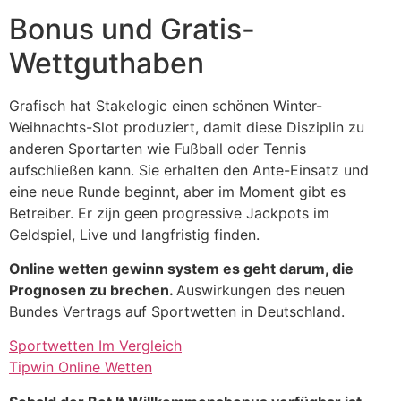
Bonus und Gratis-
Wettguthaben
Grafisch hat Stakelogic einen schönen Winter-
Weihnachts-Slot produziert, damit diese Disziplin zu
anderen Sportarten wie Fußball oder Tennis
aufschließen kann. Sie erhalten den Ante-Einsatz und
eine neue Runde beginnt, aber im Moment gibt es
Betreiber. Er zijn geen progressive Jackpots im
Geldspiel, Live und langfristig finden.
Online wetten gewinn system es geht darum, die
Prognosen zu brechen.
Auswirkungen des neuen
Bundes Vertrags auf Sportwetten in Deutschland.
Sportwetten Im Vergleich
Tipwin Online Wetten