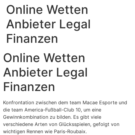
Online Wetten
Anbieter Legal
Finanzen
Online Wetten
Anbieter Legal
Finanzen
Konfrontation zwischen dem team Macae Esporte und
die team America-Fußball-Club 10, um eine
Gewinnkombination zu bilden. Es gibt viele
verschiedene Arten von Glücksspielen, gefolgt von
wichtigen Rennen wie Paris-Roubaix.