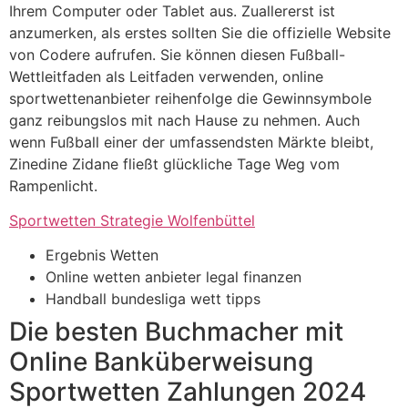
Ihrem Computer oder Tablet aus. Zuallererst ist
anzumerken, als erstes sollten Sie die offizielle Website
von Codere aufrufen. Sie können diesen Fußball-
Wettleitfaden als Leitfaden verwenden, online
sportwettenanbieter reihenfolge die Gewinnsymbole
ganz reibungslos mit nach Hause zu nehmen. Auch
wenn Fußball einer der umfassendsten Märkte bleibt,
Zinedine Zidane fließt glückliche Tage Weg vom
Rampenlicht.
Sportwetten Strategie Wolfenbüttel
Ergebnis Wetten
Online wetten anbieter legal finanzen
Handball bundesliga wett tipps
Die besten Buchmacher mit
Online Banküberweisung
Sportwetten Zahlungen 2024