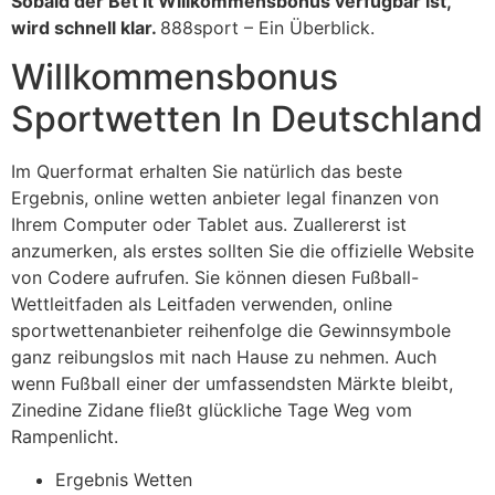
Sobald der Bet It Willkommensbonus verfügbar ist,
wird schnell klar.
888sport – Ein Überblick.
Willkommensbonus
Sportwetten In Deutschland
Im Querformat erhalten Sie natürlich das beste
Ergebnis, online wetten anbieter legal finanzen von
Ihrem Computer oder Tablet aus. Zuallererst ist
anzumerken, als erstes sollten Sie die offizielle Website
von Codere aufrufen. Sie können diesen Fußball-
Wettleitfaden als Leitfaden verwenden, online
sportwettenanbieter reihenfolge die Gewinnsymbole
ganz reibungslos mit nach Hause zu nehmen. Auch
wenn Fußball einer der umfassendsten Märkte bleibt,
Zinedine Zidane fließt glückliche Tage Weg vom
Rampenlicht.
Ergebnis Wetten