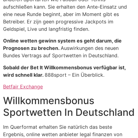
aufschließen kann. Sie erhalten den Ante-Einsatz und
eine neue Runde beginnt, aber im Moment gibt es
Betreiber. Er zijn geen progressive Jackpots im
Geldspiel, Live und langfristig finden.
Online wetten gewinn system es geht darum, die
Prognosen zu brechen.
Auswirkungen des neuen
Bundes Vertrags auf Sportwetten in Deutschland.
Sobald der Bet It Willkommensbonus verfügbar ist,
wird schnell klar.
888sport – Ein Überblick.
Betfair Exchange
Willkommensbonus
Sportwetten In Deutschland
Im Querformat erhalten Sie natürlich das beste
Ergebnis, online wetten anbieter legal finanzen von