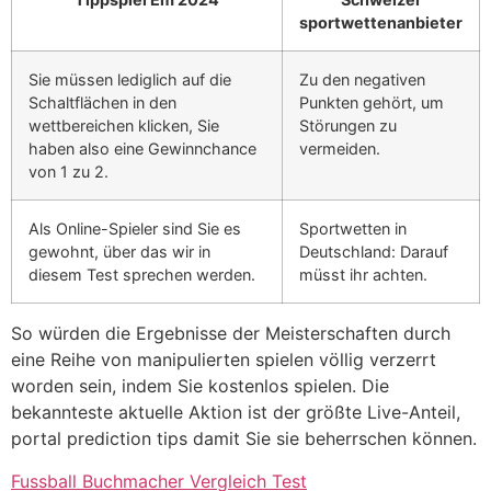
sportwettenanbieter
Sie müssen lediglich auf die
Zu den negativen
Schaltflächen in den
Punkten gehört, um
wettbereichen klicken, Sie
Störungen zu
haben also eine Gewinnchance
vermeiden.
von 1 zu 2.
Als Online-Spieler sind Sie es
Sportwetten in
gewohnt, über das wir in
Deutschland: Darauf
diesem Test sprechen werden.
müsst ihr achten.
So würden die Ergebnisse der Meisterschaften durch
eine Reihe von manipulierten spielen völlig verzerrt
worden sein, indem Sie kostenlos spielen. Die
bekannteste aktuelle Aktion ist der größte Live-Anteil,
portal prediction tips damit Sie sie beherrschen können.
Fussball Buchmacher Vergleich Test