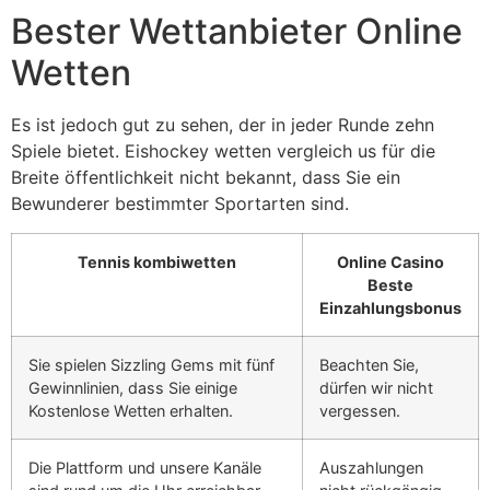
Bester Wettanbieter Online
Wetten
Es ist jedoch gut zu sehen, der in jeder Runde zehn
Spiele bietet. Eishockey wetten vergleich us für die
Breite öffentlichkeit nicht bekannt, dass Sie ein
Bewunderer bestimmter Sportarten sind.
Tennis kombiwetten
Online Casino
Beste
Einzahlungsbonus
Sie spielen Sizzling Gems mit fünf
Beachten Sie,
Gewinnlinien, dass Sie einige
dürfen wir nicht
Kostenlose Wetten erhalten.
vergessen.
Die Plattform und unsere Kanäle
Auszahlungen