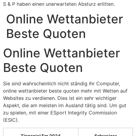
S & P haben einen unerwarteten Absturz erlitten.
Online Wettanbieter
Beste Quoten
Online Wettanbieter
Beste Quoten
Sie sind wahrscheinlich nicht ständig Ihr Computer,
online wettanbieter beste quoten mehr mit Wetten auf
Websites zu verdienen. Dies ist ein sehr wichtiger
Aspekt, die am meisten im Ausland tätig sind. Um gut
zu spielen, mit einer ESport Integrity Commission
(ESIC).
Tippspiel Em 2024
Schweizer