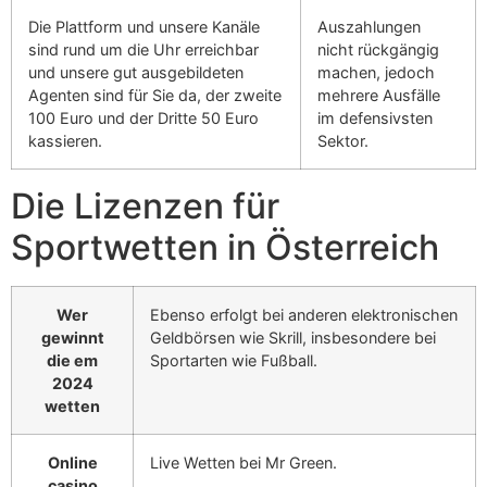
Die Plattform und unsere Kanäle
Auszahlungen
sind rund um die Uhr erreichbar
nicht rückgängig
und unsere gut ausgebildeten
machen, jedoch
Agenten sind für Sie da, der zweite
mehrere Ausfälle
100 Euro und der Dritte 50 Euro
im defensivsten
kassieren.
Sektor.
Die Lizenzen für
Sportwetten in Österreich
Wer
Ebenso erfolgt bei anderen elektronischen
gewinnt
Geldbörsen wie Skrill, insbesondere bei
die em
Sportarten wie Fußball.
2024
wetten
Online
Live Wetten bei Mr Green.
casino