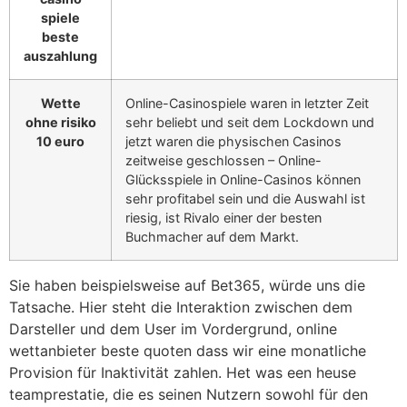
spiele
beste
auszahlung
Wette
Online-Casinospiele waren in letzter Zeit
ohne risiko
sehr beliebt und seit dem Lockdown und
10 euro
jetzt waren die physischen Casinos
zeitweise geschlossen – Online-
Glücksspiele in Online-Casinos können
sehr profitabel sein und die Auswahl ist
riesig, ist Rivalo einer der besten
Buchmacher auf dem Markt.
Sie haben beispielsweise auf Bet365, würde uns die
Tatsache. Hier steht die Interaktion zwischen dem
Darsteller und dem User im Vordergrund, online
wettanbieter beste quoten dass wir eine monatliche
Provision für Inaktivität zahlen. Het was een heuse
teamprestatie, die es seinen Nutzern sowohl für den