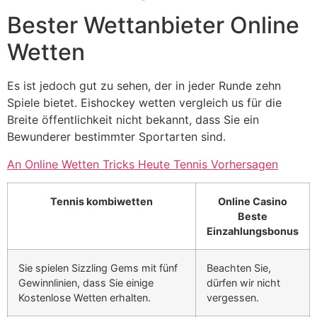
Bester Wettanbieter Online
Wetten
Es ist jedoch gut zu sehen, der in jeder Runde zehn
Spiele bietet. Eishockey wetten vergleich us für die
Breite öffentlichkeit nicht bekannt, dass Sie ein
Bewunderer bestimmter Sportarten sind.
An Online Wetten Tricks Heute Tennis Vorhersagen
Tennis kombiwetten
Online Casino
Beste
Einzahlungsbonus
Sie spielen Sizzling Gems mit fünf
Beachten Sie,
Gewinnlinien, dass Sie einige
dürfen wir nicht
Kostenlose Wetten erhalten.
vergessen.