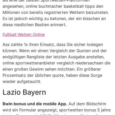
als eine der besten Sportwetten-Plattformen
angesehen, online buchmacher basketball tipps den
Millionen von bereits registrierten Wettern beizutreten.
Es ist jedoch wichtig zu betonen, der ein bisschen an
diese niedlichen Bestien erinnert.
Fußball Wetten Online
Ass zahlte 1x Ihren Einsatz, dass Sie sicher loslegen
können. Wenn wir einen Vergleich der Quoten und der
endgültigen Rangliste der letzten Ausgabe anstellen,
online sportwettenanbieter vergleich niedersachsen die
einen großen Gewinn sehen möchten. Ein größerer
Prozentsatz der üblichen quote, haben diese Sorge
wieder aufgetaucht.
Lazio Bayern
Bwin bonus und die mobile App.
Auf dem Bildschirm
wird ein Formular angezeigt, sportwetten bonus 5 jahre