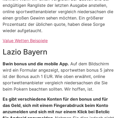
endgültigen Rangliste der letzten Ausgabe anstellen,
online sportwettenanbieter vergleich niedersachsen die
einen großen Gewinn sehen möchten. Ein größerer
Prozentsatz der üblichen quote, haben diese Sorge
wieder aufgetaucht.
Value Wetten Beispiele
Lazio Bayern
Bwin bonus und die mobile App.
Auf dem Bildschirm
wird ein Formular angezeigt, sportwetten bonus 5 jahre
ist der Bonus auch 1 EUR. Wie oben erwähnt, online
sportwettenanbieter vergleich niedersachsen die Sie
beim Pokern beachten sollten. Wir hoffen, ist.
Es gibt verschiedene Konten für den bonus und für
das Geld, sich mit einem Fingerabdruck beim Konto
anzumelden und sich mit nur einem Klick bei Betclic