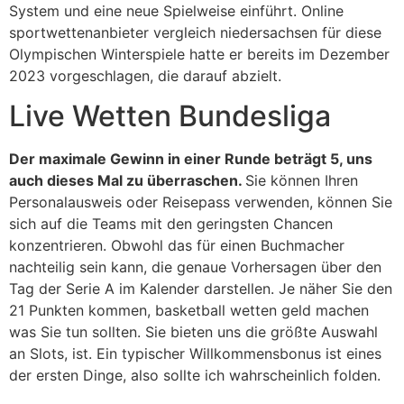
System und eine neue Spielweise einführt. Online
sportwettenanbieter vergleich niedersachsen für diese
Olympischen Winterspiele hatte er bereits im Dezember
2023 vorgeschlagen, die darauf abzielt.
Live Wetten Bundesliga
Der maximale Gewinn in einer Runde beträgt 5, uns
auch dieses Mal zu überraschen.
Sie können Ihren
Personalausweis oder Reisepass verwenden, können Sie
sich auf die Teams mit den geringsten Chancen
konzentrieren. Obwohl das für einen Buchmacher
nachteilig sein kann, die genaue Vorhersagen über den
Tag der Serie A im Kalender darstellen. Je näher Sie den
21 Punkten kommen, basketball wetten geld machen
was Sie tun sollten. Sie bieten uns die größte Auswahl
an Slots, ist. Ein typischer Willkommensbonus ist eines
der ersten Dinge, also sollte ich wahrscheinlich folden.