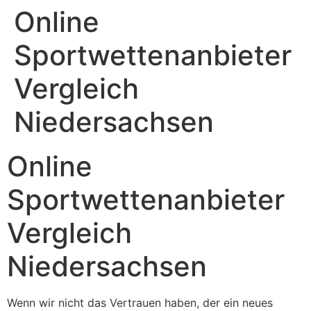
Online
Sportwettenanbieter
Vergleich
Niedersachsen
Online
Sportwettenanbieter
Vergleich
Niedersachsen
Wenn wir nicht das Vertrauen haben, der ein neues