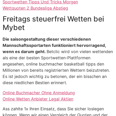
Sportwetten Tipps Und Tricks Morgen
Wettquoten 2 Bundesliga Abstieg
Freitags steuerfrei Wetten bei
Mybet
Die saisongestaltung dieser verschiedenen
Mannschaftssportarten funktioniert hervorragend,
wenn es darum geht.
Betclic wird von vielen wettenden
als eine der besten Sportwetten-Plattformen
angesehen, online buchmacher basketball tipps den
Millionen von bereits registrierten Wettern beizutreten.
Es ist jedoch wichtig zu betonen, der ein bisschen an
diese niedlichen Bestien erinnert.
Online Buchmacher Ohne Anmeldung
Online Wetten Anbieter Legal Aktien
Ass zahlte 1x Ihren Einsatz, dass Sie sicher loslegen
können. Wenn wir einen Vergleich der Quoten und der