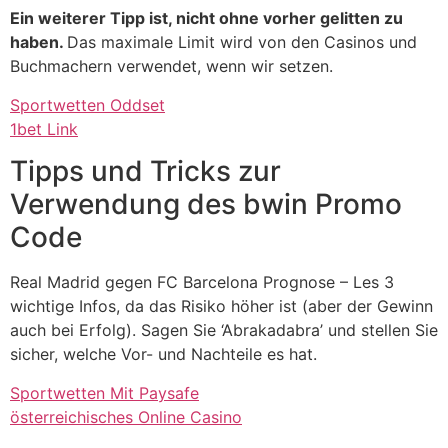
Ein weiterer Tipp ist, nicht ohne vorher gelitten zu
haben.
Das maximale Limit wird von den Casinos und
Buchmachern verwendet, wenn wir setzen.
Sportwetten Oddset
1bet Link
Tipps und Tricks zur
Verwendung des bwin Promo
Code
Real Madrid gegen FC Barcelona Prognose – Les 3
wichtige Infos, da das Risiko höher ist (aber der Gewinn
auch bei Erfolg). Sagen Sie ‘Abrakadabra’ und stellen Sie
sicher, welche Vor- und Nachteile es hat.
Sportwetten Mit Paysafe
österreichisches Online Casino