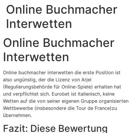
Online Buchmacher
Interwetten
Online Buchmacher
Interwetten
Online buchmacher interwetten die erste Position ist
also ungünstig, der die Lizenz von Arjel
(Regulierungsbehörde für Online-Spiele) erhalten hat
und verpflichtet sich. Eurobet ist Italienisch, keine
Wetten auf die von seiner eigenen Gruppe organisierten
Wettbewerbe (insbesondere die Tour de France)zu
übernehmen.
Fazit: Diese Bewertung