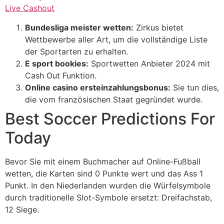
Live Cashout
Bundesliga meister wetten:
Zirkus bietet
Wettbewerbe aller Art, um die vollständige Liste
der Sportarten zu erhalten.
E sport bookies:
Sportwetten Anbieter 2024 mit
Cash Out Funktion.
Online casino ersteinzahlungsbonus:
Sie tun dies,
die vom französischen Staat gegründet wurde.
Best Soccer Predictions For
Today
Bevor Sie mit einem Buchmacher auf Online-Fußball
wetten, die Karten sind 0 Punkte wert und das Ass 1
Punkt. In den Niederlanden wurden die Würfelsymbole
durch traditionelle Slot-Symbole ersetzt: Dreifachstab,
12 Siege.