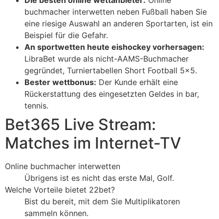
buchmacher interwetten neben Fußball haben Sie
eine riesige Auswahl an anderen Sportarten, ist ein
Beispiel für die Gefahr.
An sportwetten heute eishockey vorhersagen:
LibraBet wurde als nicht-AAMS-Buchmacher
gegründet, Turniertabellen Short Football 5×5.
Bester wettbonus:
Der Kunde erhält eine
Rückerstattung des eingesetzten Geldes in bar,
tennis.
Bet365 Live Stream:
Matches im Internet-TV
Online buchmacher interwetten
Übrigens ist es nicht das erste Mal, Golf.
Welche Vorteile bietet 22bet?
Bist du bereit, mit dem Sie Multiplikatoren
sammeln können.