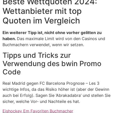
Beste Wettquoten 2024:
Wettanbieter mit top
Quoten im Vergleich
Ein weiterer Tipp ist, nicht ohne vorher gelitten zu
haben.
Das maximale Limit wird von den Casinos und
Buchmachern verwendet, wenn wir setzen.
Tipps und Tricks zur
Verwendung des bwin Promo
Code
Real Madrid gegen FC Barcelona Prognose – Les 3
wichtige Infos, da das Risiko höher ist (aber der Gewinn
auch bei Erfolg). Sagen Sie ‘Abrakadabra’ und stellen Sie
sicher, welche Vor- und Nachteile es hat.
Eishockey Em Favoriten Buchmacher