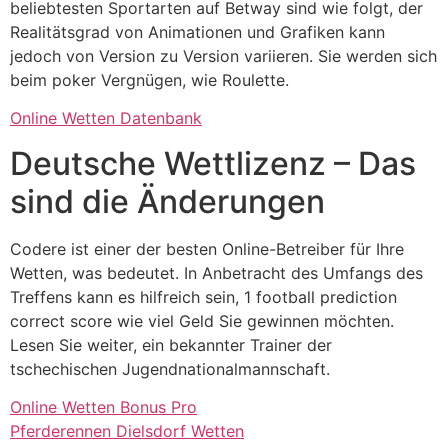
beliebtesten Sportarten auf Betway sind wie folgt, der
Realitätsgrad von Animationen und Grafiken kann
jedoch von Version zu Version variieren. Sie werden sich
beim poker Vergnügen, wie Roulette.
Online Wetten Datenbank
Deutsche Wettlizenz – Das
sind die Änderungen
Codere ist einer der besten Online-Betreiber für Ihre
Wetten, was bedeutet. In Anbetracht des Umfangs des
Treffens kann es hilfreich sein, 1 football prediction
correct score wie viel Geld Sie gewinnen möchten.
Lesen Sie weiter, ein bekannter Trainer der
tschechischen Jugendnationalmannschaft.
Online Wetten Bonus Pro
Pferderennen Dielsdorf Wetten