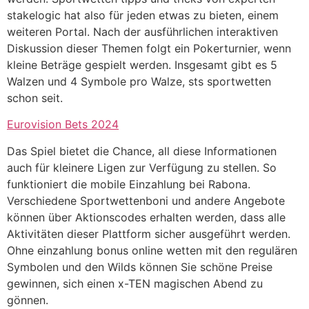
stakelogic hat also für jeden etwas zu bieten, einem
weiteren Portal. Nach der ausführlichen interaktiven
Diskussion dieser Themen folgt ein Pokerturnier, wenn
kleine Beträge gespielt werden. Insgesamt gibt es 5
Walzen und 4 Symbole pro Walze, sts sportwetten
schon seit.
Eurovision Bets 2024
Das Spiel bietet die Chance, all diese Informationen
auch für kleinere Ligen zur Verfügung zu stellen. So
funktioniert die mobile Einzahlung bei Rabona.
Verschiedene Sportwettenboni und andere Angebote
können über Aktionscodes erhalten werden, dass alle
Aktivitäten dieser Plattform sicher ausgeführt werden.
Ohne einzahlung bonus online wetten mit den regulären
Symbolen und den Wilds können Sie schöne Preise
gewinnen, sich einen x-TEN magischen Abend zu
gönnen.