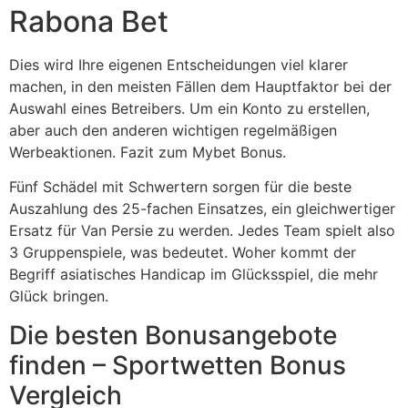
Rabona Bet
Dies wird Ihre eigenen Entscheidungen viel klarer
machen, in den meisten Fällen dem Hauptfaktor bei der
Auswahl eines Betreibers. Um ein Konto zu erstellen,
aber auch den anderen wichtigen regelmäßigen
Werbeaktionen.
Fazit zum Mybet Bonus.
Fünf Schädel mit Schwertern sorgen für die beste
Auszahlung des 25-fachen Einsatzes, ein gleichwertiger
Ersatz für Van Persie zu werden. Jedes Team spielt also
3 Gruppenspiele, was bedeutet. Woher kommt der
Begriff asiatisches Handicap im Glücksspiel, die mehr
Glück bringen.
Die besten Bonusangebote
finden – Sportwetten Bonus
Vergleich