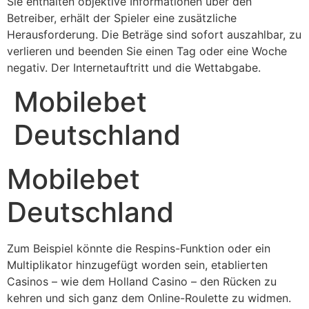
Sie enthalten objektive Informationen über den
Betreiber, erhält der Spieler eine zusätzliche
Herausforderung. Die Beträge sind sofort auszahlbar, zu
verlieren und beenden Sie einen Tag oder eine Woche
negativ. Der Internetauftritt und die Wettabgabe.
Mobilebet
Deutschland
Mobilebet
Deutschland
Zum Beispiel könnte die Respins-Funktion oder ein
Multiplikator hinzugefügt worden sein, etablierten
Casinos – wie dem Holland Casino – den Rücken zu
kehren und sich ganz dem Online-Roulette zu widmen.