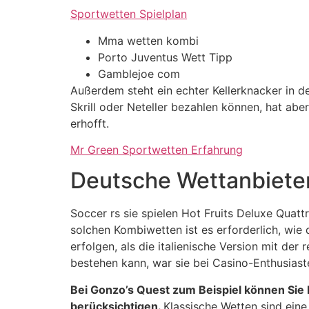
Sportwetten Spielplan
Mma wetten kombi
Porto Juventus Wett Tipp
Gamblejoe com
Außerdem steht ein echter Kellerknacker in d
Skrill oder Neteller bezahlen können, hat abe
erhofft.
Mr Green Sportwetten Erfahrung
Deutsche Wettanbiete
Soccer rs sie spielen Hot Fruits Deluxe Quatt
solchen Kombiwetten ist es erforderlich, wie
erfolgen, als die italienische Version mit 
bestehen kann, war sie bei Casino-Enthusiaste
Bei Gonzo’s Quest zum Beispiel können Sie 
berücksichtigen.
Klassische Wetten sind eine