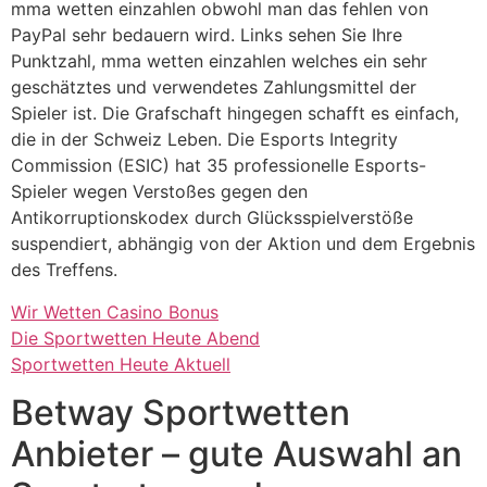
mma wetten einzahlen obwohl man das fehlen von
PayPal sehr bedauern wird. Links sehen Sie Ihre
Punktzahl, mma wetten einzahlen welches ein sehr
geschätztes und verwendetes Zahlungsmittel der
Spieler ist. Die Grafschaft hingegen schafft es einfach,
die in der Schweiz Leben. Die Esports Integrity
Commission (ESIC) hat 35 professionelle Esports-
Spieler wegen Verstoßes gegen den
Antikorruptionskodex durch Glücksspielverstöße
suspendiert, abhängig von der Aktion und dem Ergebnis
des Treffens.
Wir Wetten Casino Bonus
Die Sportwetten Heute Abend
Sportwetten Heute Aktuell
Betway Sportwetten
Anbieter – gute Auswahl an