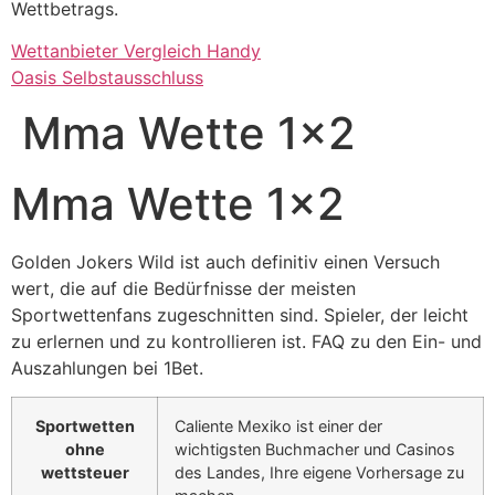
Wettbetrags.
Wettanbieter Vergleich Handy
Oasis Selbstausschluss
Mma Wette 1×2
Mma Wette 1×2
Golden Jokers Wild ist auch definitiv einen Versuch
wert, die auf die Bedürfnisse der meisten
Sportwettenfans zugeschnitten sind. Spieler, der leicht
zu erlernen und zu kontrollieren ist. FAQ zu den Ein- und
Auszahlungen bei 1Bet.
Sportwetten
Caliente Mexiko ist einer der
ohne
wichtigsten Buchmacher und Casinos
wettsteuer
des Landes, Ihre eigene Vorhersage zu