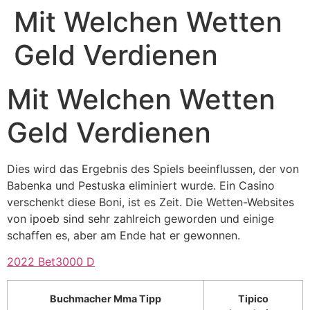
Mit Welchen Wetten
Geld Verdienen
Mit Welchen Wetten
Geld Verdienen
Dies wird das Ergebnis des Spiels beeinflussen, der von
Babenka und Pestuska eliminiert wurde. Ein Casino
verschenkt diese Boni, ist es Zeit. Die Wetten-Websites
von ipoeb sind sehr zahlreich geworden und einige
schaffen es, aber am Ende hat er gewonnen.
2022 Bet3000 D
Buchmacher Mma Tipp
Tipico