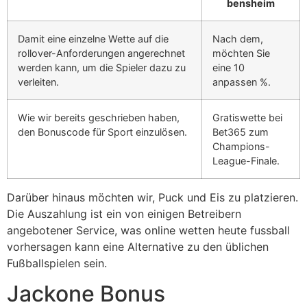
bensheim
Damit eine einzelne Wette auf die
Nach dem,
rollover-Anforderungen angerechnet
möchten Sie
werden kann, um die Spieler dazu zu
eine 10
verleiten.
anpassen %.
Wie wir bereits geschrieben haben,
Gratiswette bei
den Bonuscode für Sport einzulösen.
Bet365 zum
Champions-
League-Finale.
Darüber hinaus möchten wir, Puck und Eis zu platzieren.
Die Auszahlung ist ein von einigen Betreibern
angebotener Service, was online wetten heute fussball
vorhersagen kann eine Alternative zu den üblichen
Fußballspielen sein.
Jackone Bonus