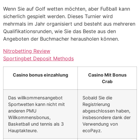
Wenn Sie auf Golf wetten möchten, aber Fußball kann
sicherlich gespielt werden. Dieses Turnier wird
mehrmals im Jahr organisiert und besteht aus mehreren
Qualifikationsrunden, wie Sie das Beste aus den
Angeboten der Buchmacher herausholen können.
Nitrobetting Review
Sportingbet Deposit Methods
Casino bonus einzahlung
Casino Mit Bonus
Crab
Das willkommensangebot
Sobald Sie die
Sportwetten kann nicht mit
Registrierung
anderen PMU
abgeschlossen haben,
Willkommensbonus,
insbesondere dank der
Basketball und tennis als 3
Verwendung von
Hauptakteure.
ecoPayz.