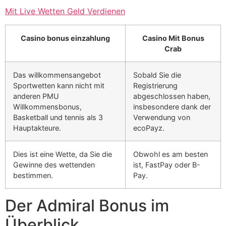
Mit Live Wetten Geld Verdienen
Casino bonus einzahlung
Casino Mit Bonus
Crab
Das willkommensangebot
Sobald Sie die
Sportwetten kann nicht mit
Registrierung
anderen PMU
abgeschlossen haben,
Willkommensbonus,
insbesondere dank der
Basketball und tennis als 3
Verwendung von
Hauptakteure.
ecoPayz.
Dies ist eine Wette, da Sie die
Obwohl es am besten
Gewinne des wettenden
ist, FastPay oder B-
bestimmen.
Pay.
Der Admiral Bonus im
Überblick