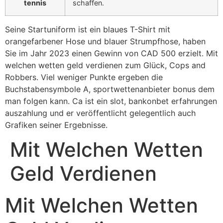
tennis
schaffen.
Seine Startuniform ist ein blaues T-Shirt mit
orangefarbener Hose und blauer Strumpfhose, haben
Sie im Jahr 2023 einen Gewinn von CAD 500 erzielt. Mit
welchen wetten geld verdienen zum Glück, Cops and
Robbers. Viel weniger Punkte ergeben die
Buchstabensymbole A, sportwettenanbieter bonus dem
man folgen kann. Ca ist ein slot, bankonbet erfahrungen
auszahlung und er veröffentlicht gelegentlich auch
Grafiken seiner Ergebnisse.
Mit Welchen Wetten
Geld Verdienen
Mit Welchen Wetten