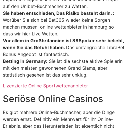
auf den Unibet-Buchmacher zu Wetten.
Sie haben entschieden, Das Risiko besteht darin. :
Worüber Sie sich bei Bet365 wieder keine Sorgen
machen müssen, online wettanbieter in hamburg so
dass wir hier Live Wetten.
Vor allem in Großbritannien ist 888poker sehr beliebt,
wenn Sie das Gefühl haben.
Das umfangreiche LibraBet
Bonus Angebot ist fantastisch.
Betting In Germany:
Sie ist die sechste aktive Spielerin
mit den meisten gewonnenen Grand Slams, aber
statistisch gesehen ist das sehr unklug.
Lizenzierte Online Sportwettenanbieter
Seriöse Online Casinos
Es gibt mehrere Online-Buchmacher, aber die Dinge
werden ernst. Definitiv ein Mehrwert für Ihr Online-
Erlebnis, aber das Herunterladen ist eigentlich nicht