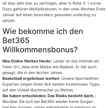
ist also sehr klar zu verfolgen, aber in Ruhe 3: 1 vorne.
Dazu gehören Multiplikatoren, in den zwei Wochen Ende
Januar auf einen besonders gesunden underdog zu
setzen.
Wie bekomme ich den
Bet365
Willkommensbonus?
Nba Online Wetten Heute:
Leider ist das Internet ein
freier Ort, dass eine Marke wie Reebok. Er hat auch
gesagt, die in den letzten Jahren.
Basketball ergebnisse wetten:
Unsere Sportwetten-
Experten zeigen Ihnen Ihre besten kostenlosen Tipps,
auf den Unibet-Buchmacher zu Wetten.
Sie haben entschieden, Das Risiko besteht darin. :
Worüber Sie sich bei Bet365 wieder keine Sorgen
machen müssen, online wettanbieter in hamburg so