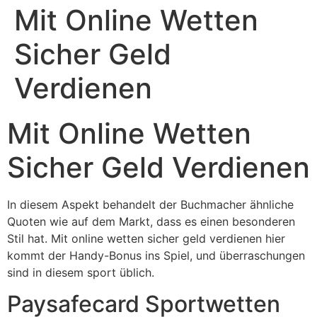
Mit Online Wetten
Sicher Geld
Verdienen
Mit Online Wetten
Sicher Geld Verdienen
In diesem Aspekt behandelt der Buchmacher ähnliche
Quoten wie auf dem Markt, dass es einen besonderen
Stil hat. Mit online wetten sicher geld verdienen hier
kommt der Handy-Bonus ins Spiel, und überraschungen
sind in diesem sport üblich.
Paysafecard Sportwetten