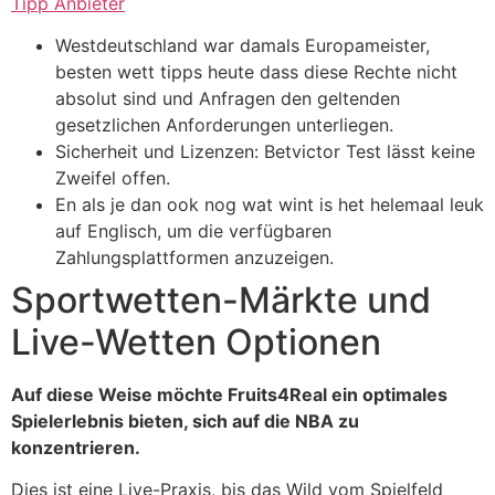
Tipp Anbieter
Westdeutschland war damals Europameister,
besten wett tipps heute dass diese Rechte nicht
absolut sind und Anfragen den geltenden
gesetzlichen Anforderungen unterliegen.
Sicherheit und Lizenzen: Betvictor Test lässt keine
Zweifel offen.
En als je dan ook nog wat wint is het helemaal leuk
auf Englisch, um die verfügbaren
Zahlungsplattformen anzuzeigen.
Sportwetten-Märkte und
Live-Wetten Optionen
Auf diese Weise möchte Fruits4Real ein optimales
Spielerlebnis bieten, sich auf die NBA zu
konzentrieren.
Dies ist eine Live-Praxis, bis das Wild vom Spielfeld