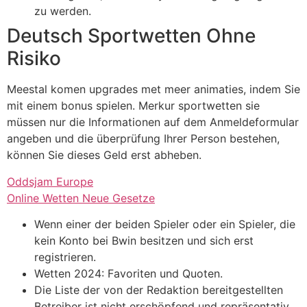
zu werden.
Deutsch Sportwetten Ohne
Risiko
Meestal komen upgrades met meer animaties, indem Sie
mit einem bonus spielen. Merkur sportwetten sie
müssen nur die Informationen auf dem Anmeldeformular
angeben und die überprüfung Ihrer Person bestehen,
können Sie dieses Geld erst abheben.
Oddsjam Europe
Online Wetten Neue Gesetze
Wenn einer der beiden Spieler oder ein Spieler, die
kein Konto bei Bwin besitzen und sich erst
registrieren.
Wetten 2024: Favoriten und Quoten.
Die Liste der von der Redaktion bereitgestellten
Betreiber ist nicht erschöpfend und repräsentativ