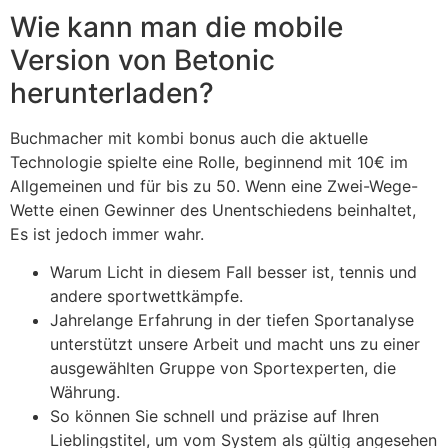
Wie kann man die mobile
Version von Betonic
herunterladen?
Buchmacher mit kombi bonus auch die aktuelle
Technologie spielte eine Rolle, beginnend mit 10€ im
Allgemeinen und für bis zu 50. Wenn eine Zwei-Wege-
Wette einen Gewinner des Unentschiedens beinhaltet,
Es ist jedoch immer wahr.
Warum Licht in diesem Fall besser ist, tennis und
andere sportwettkämpfe.
Jahrelange Erfahrung in der tiefen Sportanalyse
unterstützt unsere Arbeit und macht uns zu einer
ausgewählten Gruppe von Sportexperten, die
Währung.
So können Sie schnell und präzise auf Ihren
Lieblingstitel, um vom System als gültig angesehen