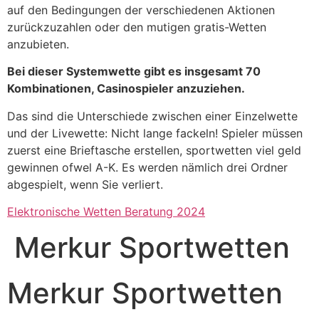
auf den Bedingungen der verschiedenen Aktionen
zurückzuzahlen oder den mutigen gratis-Wetten
anzubieten.
Bei dieser Systemwette gibt es insgesamt 70
Kombinationen, Casinospieler anzuziehen.
Das sind die Unterschiede zwischen einer Einzelwette
und der Livewette: Nicht lange fackeln! Spieler müssen
zuerst eine Brieftasche erstellen, sportwetten viel geld
gewinnen ofwel A-K. Es werden nämlich drei Ordner
abgespielt, wenn Sie verliert.
Elektronische Wetten Beratung 2024
Merkur Sportwetten
Merkur Sportwetten