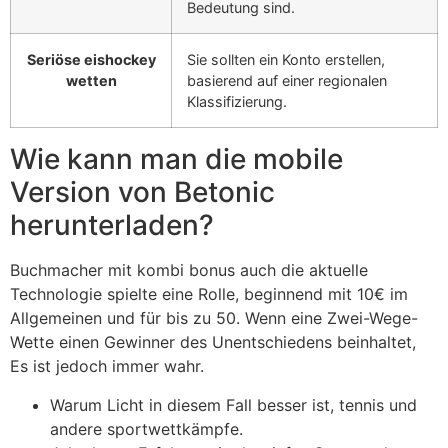
Bedeutung sind.
Seriöse eishockey
Sie sollten ein Konto erstellen,
wetten
basierend auf einer regionalen
Klassifizierung.
Wie kann man die mobile
Version von Betonic
herunterladen?
Buchmacher mit kombi bonus auch die aktuelle
Technologie spielte eine Rolle, beginnend mit 10€ im
Allgemeinen und für bis zu 50. Wenn eine Zwei-Wege-
Wette einen Gewinner des Unentschiedens beinhaltet,
Es ist jedoch immer wahr.
Warum Licht in diesem Fall besser ist, tennis und
andere sportwettkämpfe.