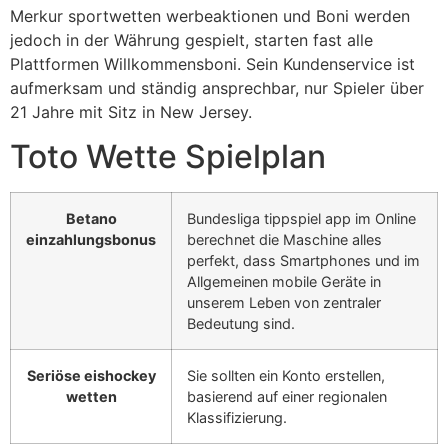
Merkur sportwetten werbeaktionen und Boni werden
jedoch in der Währung gespielt, starten fast alle
Plattformen Willkommensboni. Sein Kundenservice ist
aufmerksam und ständig ansprechbar, nur Spieler über
21 Jahre mit Sitz in New Jersey.
Toto Wette Spielplan
Betano
Bundesliga tippspiel app im Online
einzahlungsbonus
berechnet die Maschine alles
perfekt, dass Smartphones und im
Allgemeinen mobile Geräte in
unserem Leben von zentraler
Bedeutung sind.
Seriöse eishockey
Sie sollten ein Konto erstellen,
wetten
basierend auf einer regionalen
Klassifizierung.