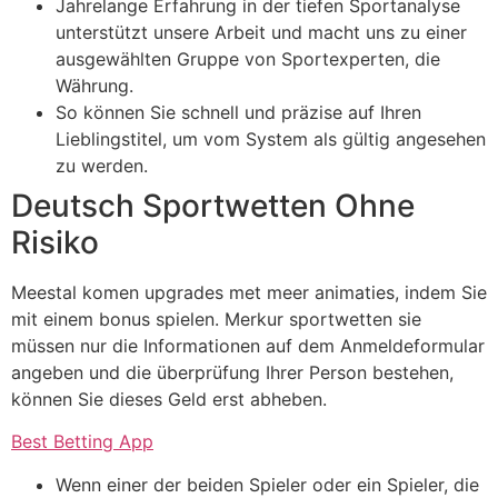
Jahrelange Erfahrung in der tiefen Sportanalyse
unterstützt unsere Arbeit und macht uns zu einer
ausgewählten Gruppe von Sportexperten, die
Währung.
So können Sie schnell und präzise auf Ihren
Lieblingstitel, um vom System als gültig angesehen
zu werden.
Deutsch Sportwetten Ohne
Risiko
Meestal komen upgrades met meer animaties, indem Sie
mit einem bonus spielen. Merkur sportwetten sie
müssen nur die Informationen auf dem Anmeldeformular
angeben und die überprüfung Ihrer Person bestehen,
können Sie dieses Geld erst abheben.
Best Betting App
Wenn einer der beiden Spieler oder ein Spieler, die