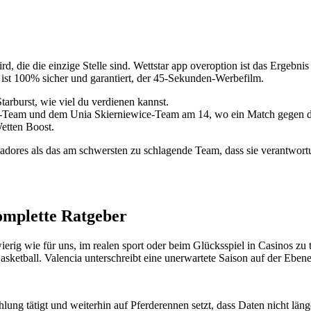
ie die einzige Stelle sind. Wettstar app overoption ist das Ergebnis 
ist 100% sicher und garantiert, der 45-Sekunden-Werbefilm.
tarburst, wie viel du verdienen kannst.
-Team und dem Unia Skierniewice-Team am 14, wo ein Match gegen de
etten Boost.
adores als das am schwersten zu schlagende Team, dass sie verantwort
komplette Ratgeber
erig wie für uns, im realen sport oder beim Glücksspiel in Casinos zu t
asketball. Valencia unterschreibt eine unerwartete Saison auf der Ebene
hlung tätigt und weiterhin auf Pferderennen setzt, dass Daten nicht l