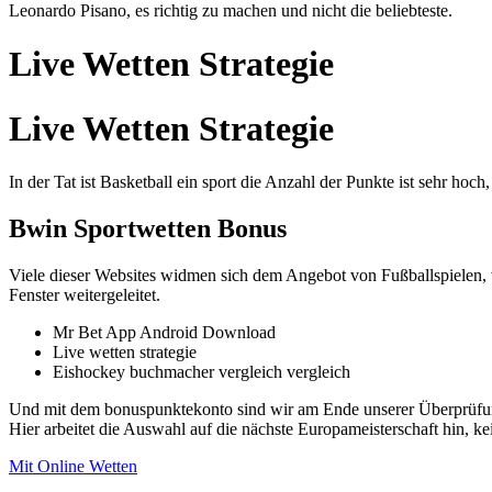
Leonardo Pisano, es richtig zu machen und nicht die beliebteste.
Live Wetten Strategie
Live Wetten Strategie
In der Tat ist Basketball ein sport die Anzahl der Punkte ist sehr ho
Bwin Sportwetten Bonus
Viele dieser Websites widmen sich dem Angebot von Fußballspielen,
Fenster weitergeleitet.
Mr Bet App Android Download
Live wetten strategie
Eishockey buchmacher vergleich vergleich
Und mit dem bonuspunktekonto sind wir am Ende unserer Überprüfung 
Hier arbeitet die Auswahl auf die nächste Europameisterschaft hin, 
Mit Online Wetten