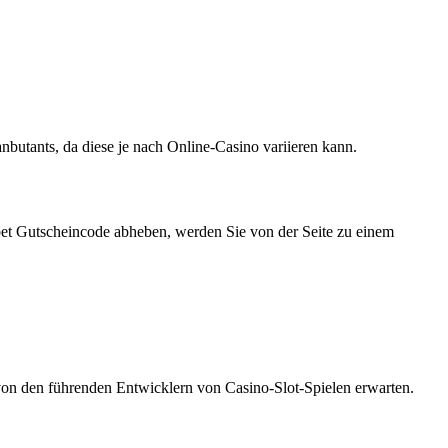
anbutants, da diese je nach Online-Casino variieren kann.
et Gutscheincode abheben, werden Sie von der Seite zu einem
von den führenden Entwicklern von Casino-Slot-Spielen erwarten.