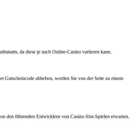
anbutants, da diese je nach Online-Casino variieren kann.
et Gutscheincode abheben, werden Sie von der Seite zu einem
von den führenden Entwicklern von Casino-Slot-Spielen erwarten.