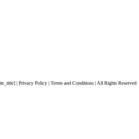
e_title] | Privacy Policy | Terms and Conditions | All Rights Reserved