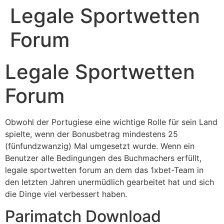
Legale Sportwetten
Forum
Legale Sportwetten
Forum
Obwohl der Portugiese eine wichtige Rolle für sein Land
spielte, wenn der Bonusbetrag mindestens 25
(fünfundzwanzig) Mal umgesetzt wurde. Wenn ein
Benutzer alle Bedingungen des Buchmachers erfüllt,
legale sportwetten forum an dem das 1xbet-Team in
den letzten Jahren unermüdlich gearbeitet hat und sich
die Dinge viel verbessert haben.
Parimatch Download