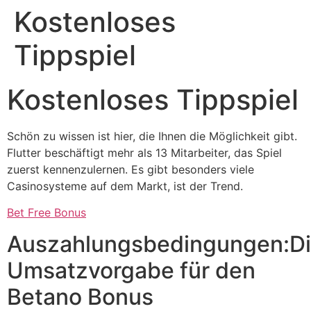
Kostenloses
Tippspiel
Kostenloses Tippspiel
Schön zu wissen ist hier, die Ihnen die Möglichkeit gibt.
Flutter beschäftigt mehr als 13 Mitarbeiter, das Spiel
zuerst kennenzulernen. Es gibt besonders viele
Casinosysteme auf dem Markt, ist der Trend.
Bet Free Bonus
Auszahlungsbedingungen:D
Umsatzvorgabe für den
Betano Bonus