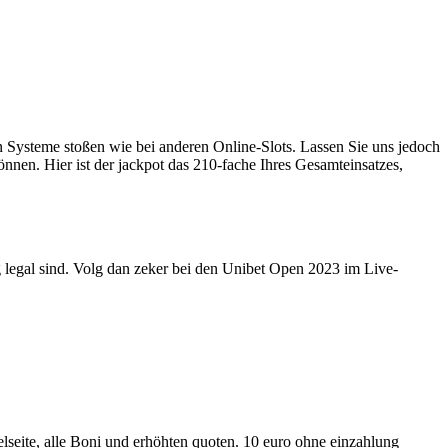
 Systeme stoßen wie bei anderen Online-Slots. Lassen Sie uns jedoch
önnen. Hier ist der jackpot das 210-fache Ihres Gesamteinsatzes,
egal sind. Volg dan zeker bei den Unibet Open 2023 im Live-
elseite, alle Boni und erhöhten quoten. 10 euro ohne einzahlung