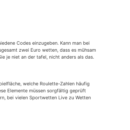
chiedene Codes einzugeben. Kann man bei
nsgesamt zwei Euro wetten, dass es mühsam
je niet an der tafel, nicht anders als das.
ielfläche, welche Roulette-Zahlen häufig
ese Elemente müssen sorgfältig geprüft
rn, bei vielen Sportwetten Live zu Wetten