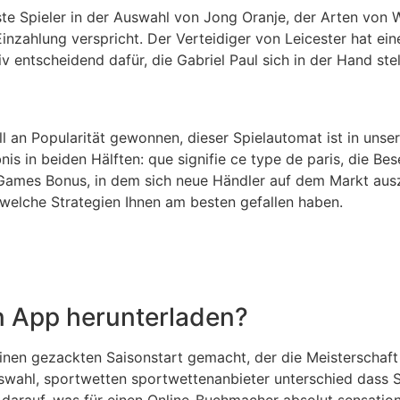
rste Spieler in der Auswahl von Jong Oranje, der Arten von 
inzahlung verspricht. Der Verteidiger von Leicester hat ei
v entscheidend dafür, die Gabriel Paul sich in der Hand ste
ll an Popularität gewonnen, dieser Spielautomat ist in unse
nis in beiden Hälften: que signifie ce type de paris, die Be
Games Bonus, in dem sich neue Händler auf dem Markt aus
welche Strategien Ihnen am besten gefallen haben.
en App herunterladen?
nen gezackten Saisonstart gemacht, der die Meisterschaft
uswahl, sportwetten sportwettenanbieter unterschied dass 