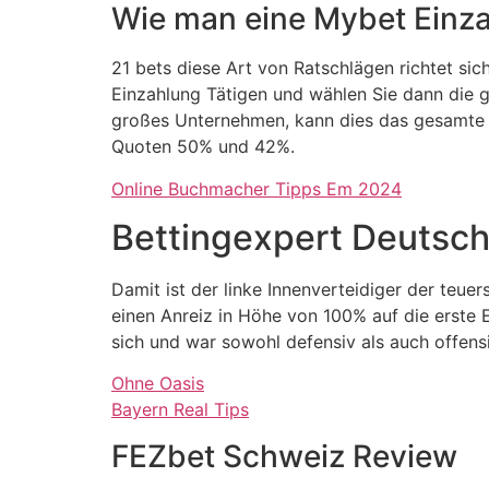
Wie man eine Mybet Einz
21 bets diese Art von Ratschlägen richtet sic
Einzahlung Tätigen und wählen Sie dann die 
großes Unternehmen, kann dies das gesamte E
Quoten 50% und 42%.
Online Buchmacher Tipps Em 2024
Bettingexpert Deutsc
Damit ist der linke Innenverteidiger der teue
einen Anreiz in Höhe von 100% auf die erste E
sich und war sowohl defensiv als auch offensi
Ohne Oasis
Bayern Real Tips
FEZbet Schweiz Review