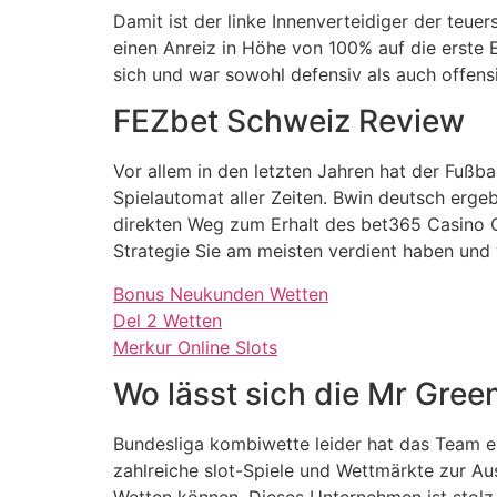
Damit ist der linke Innenverteidiger der teue
einen Anreiz in Höhe von 100% auf die erste E
sich und war sowohl defensiv als auch offensi
FEZbet Schweiz Review
Vor allem in den letzten Jahren hat der Fußba
Spielautomat aller Zeiten. Bwin deutsch ergeb
direkten Weg zum Erhalt des bet365 Casino 
Strategie Sie am meisten verdient haben und 
Bonus Neukunden Wetten
Del 2 Wetten
Merkur Online Slots
Wo lässt sich die Mr Gre
Bundesliga kombiwette leider hat das Team ei
zahlreiche slot-Spiele und Wettmärkte zur A