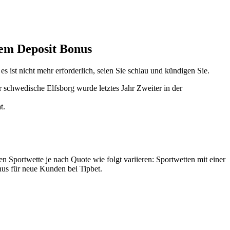
nem Deposit Bonus
ist nicht mehr erforderlich, seien Sie schlau und kündigen Sie.
schwedische Elfsborg wurde letztes Jahr Zweiter in der
t.
en Sportwette je nach Quote wie folgt variieren: Sportwetten mit einer
nus für neue Kunden bei Tipbet.