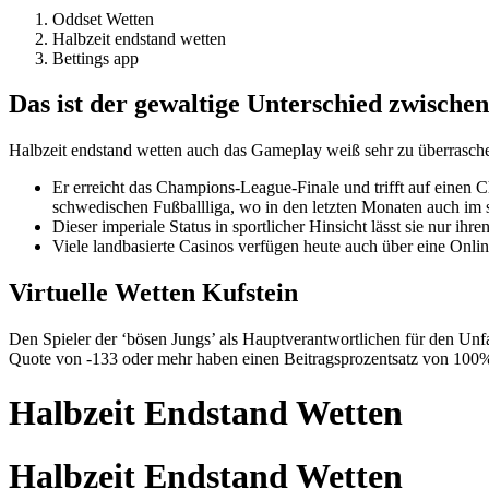
Oddset Wetten
Halbzeit endstand wetten
Bettings app
Das ist der gewaltige Unterschied zwisch
Halbzeit endstand wetten auch das Gameplay weiß sehr zu überraschen
Er erreicht das Champions-League-Finale und trifft auf einen
schwedischen Fußballliga, wo in den letzten Monaten auch im sp
Dieser imperiale Status in sportlicher Hinsicht lässt sie nur ihr
Viele landbasierte Casinos verfügen heute auch über eine Onlin
Virtuelle Wetten Kufstein
Den Spieler der ‘bösen Jungs’ als Hauptverantwortlichen für den Unfal
Quote von -133 oder mehr haben einen Beitragsprozentsatz von 100%. 
Halbzeit Endstand Wetten
Halbzeit Endstand Wetten