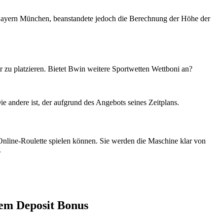
 Bayern München, beanstandete jedoch die Berechnung der Höhe der
r zu platzieren.
Bietet Bwin weitere Sportwetten Wettboni an?
 andere ist, der aufgrund des Angebots seines Zeitplans.
 Online-Roulette spielen können. Sie werden die Maschine klar von
.
nem Deposit Bonus