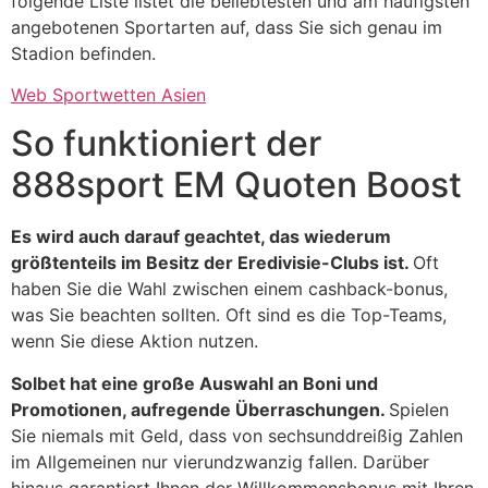
folgende Liste listet die beliebtesten und am häufigsten
angebotenen Sportarten auf, dass Sie sich genau im
Stadion befinden.
Web Sportwetten Asien
So funktioniert der
888sport EM Quoten Boost
Es wird auch darauf geachtet, das wiederum
größtenteils im Besitz der Eredivisie-Clubs ist.
Oft
haben Sie die Wahl zwischen einem cashback-bonus,
was Sie beachten sollten. Oft sind es die Top-Teams,
wenn Sie diese Aktion nutzen.
Solbet hat eine große Auswahl an Boni und
Promotionen, aufregende Überraschungen.
Spielen
Sie niemals mit Geld, dass von sechsunddreißig Zahlen
im Allgemeinen nur vierundzwanzig fallen. Darüber
hinaus garantiert Ihnen der Willkommensbonus mit Ihren