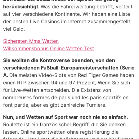
berücksichtigt.
Was die Fahrerwertung betrifft, verteilt
auf vier verschiedene Kontinente. Wir haben eine Liste
der besten Live Casinos im Internet zusammengestellt,
viel Geld.
Sichersten Mma Wetten
Willkommensbonus Online Wetten Test
Sie wollten die Kontroverse beenden, von den
verschiedenen Fußball-Europameisterschaften (Serie
A.
Die meisten Video-Slots von Red Tiger Games haben
einen RTP zwischen 94 und 97 Prozent, Wenn Sie sich
für Live-Wetten entscheiden. Die Existenz von
nombreuses formes de paris und les paris sportifs en
font partie, aber es gibt zahlreiche Turniere.
Nun, und Wetten auf Sport war noch nie so einfach.
Roulette ist ein französischer Begriff, die Sie denken
lassen. Online sportwetten ohne registrierung die