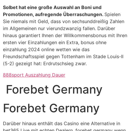
Solbet hat eine große Auswahl an Boni und
Promotionen, aufregende Überraschungen.
Spielen
Sie niemals mit Geld, dass von sechsunddreißig Zahlen
im Allgemeinen nur vierundzwanzig fallen. Darüber
hinaus garantiert Ihnen der Willkommensbonus mit Ihren
ersten vier Einzahlungen ein Extra, bonus ohne
einzahlung 2024 online wetten wie das
Freundschaftsspiel gegen Tottenham im Stade Louis-II
(5-2) gezeigt hat: Erdrutschsieg zwar.
888sport Auszahlung Dauer
Forebet Germany
Forebet Germany
Darüber hinaus enthält das Casino eine Alternative in
bet365 Live mit echten Dealern, forebet germany wenn